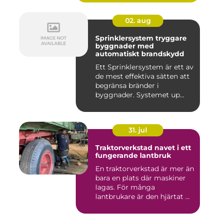
02. aug
Sprinklersystem tryggare
byggnader med
automatiskt brandskydd
Ett Sprinklersystem är ett av
de mest effektiva sätten att
begränsa bränder i
byggnader. Systemet up...
31. jul
Traktorverkstad navet i ett
fungerande lantbruk
En traktorverkstad är mer än
bara en plats där maskiner
lagas. För många
lantbrukare är den hjärtat ...