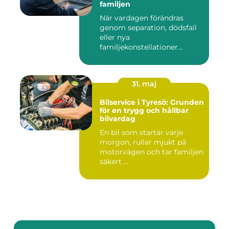
familjen
När vardagen förändras
genom separation, dödsfall
eller nya
familjekonstellationer
uppstår ofta fråg...
31. maj
Bilservice i Tyresö: Grunden
för en trygg och hållbar
bilvardag
En bil som startar varje
morgon, rullar mjukt på
motorvägen och tar familjen
säkert ...