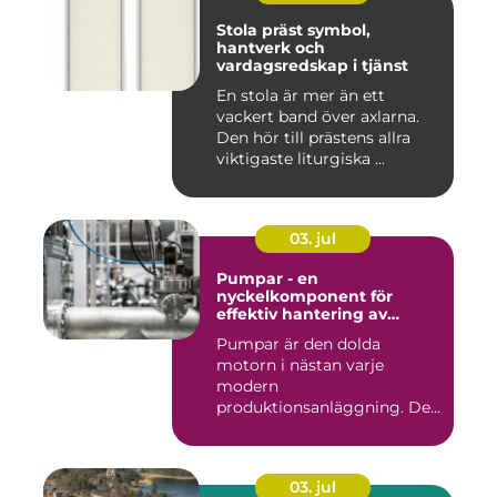
Stola präst symbol,
hantverk och
vardagsredskap i tjänst
En stola är mer än ett
vackert band över axlarna.
Den hör till prästens allra
viktigaste liturgiska ...
03. jul
Pumpar - en
nyckelkomponent för
effektiv hantering av
vätskor
Pumpar är den dolda
motorn i nästan varje
modern
produktionsanläggning. De
flyttar v&...
03. jul