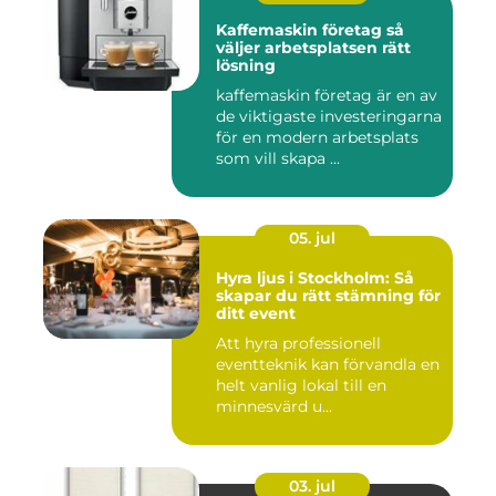
Kaffemaskin företag så
väljer arbetsplatsen rätt
lösning
kaffemaskin företag är en av
de viktigaste investeringarna
för en modern arbetsplats
som vill skapa ...
05. jul
Hyra ljus i Stockholm: Så
skapar du rätt stämning för
ditt event
Att hyra professionell
eventteknik kan förvandla en
helt vanlig lokal till en
minnesvärd u...
03. jul