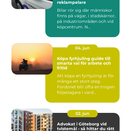
reklampelare
Bilar rör sig där människor
finns på vägar, i stadskärnor,
på industriområden och vid
köpcentrum. N...
04. jun
Köpa fyrhjuling guide till
smarta val för arbete och
fritid
Att köpa en fyrhjuling är för
många ett stort steg.
Fordonet blir ofta en trogen
följeslagare i vard...
02. jun
Advokat i Göteborg vid
tvistemål - så hittar du rätt