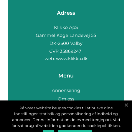
Adress
web:
www.klikko.dk
Menu
Annonsering
Om oss
Cookies
På vores website bruges cookies til at huske dine
indstillinger, statistik og personalisering af indhold og
Kontakta oss
annoncer. Denne information deles med tredjepart. Ved
Sitemap
fortsat brug af websiden godkender du cookiepolitikken.