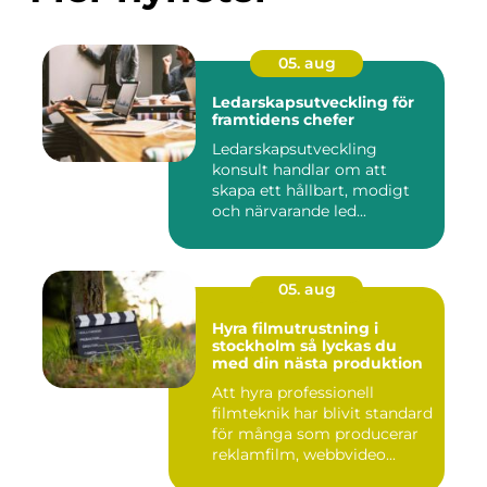
05. aug
Ledarskapsutveckling för
framtidens chefer
Ledarskapsutveckling
konsult handlar om att
skapa ett hållbart, modigt
och närvarande led...
05. aug
Hyra filmutrustning i
stockholm så lyckas du
med din nästa produktion
Att hyra professionell
filmteknik har blivit standard
för många som producerar
reklamfilm, webbvideo...