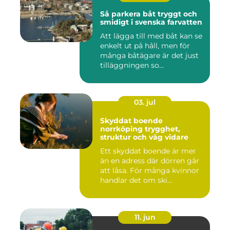
Så parkera båt tryggt och
smidigt i svenska farvatten
Att lägga till med båt kan se
enkelt ut på håll, men för
många båtägare är det just
tilläggningen so...
03. jul
Skyddat boende
norrköping trygghet,
struktur och väg vidare
Ett skyddat boende är mer
än en adress där dörren går
att låsa. För många kvinnor
handlar det om ski...
11. jun