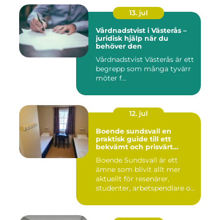
13. jul
Vårdnadstvist i Västerås –
juridisk hjälp när du
behöver den
Vårdnadstvist Västerås är ett
begrepp som många tyvärr
möter f...
12. jul
Boende sundsvall en
praktisk guide till ett
bekvämt och prisvärt
boende
Boende Sundsvall är ett
ämne som blivit allt mer
aktuellt för resenärer,
studenter, arbetspendlare o...