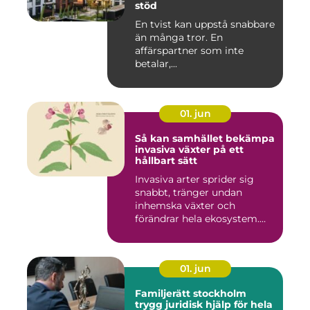
stöd
En tvist kan uppstå snabbare
än många tror. En
affärspartner som inte
betalar,...
01. jun
Så kan samhället bekämpa
invasiva växter på ett
hållbart sätt
Invasiva arter sprider sig
snabbt, tränger undan
inhemska växter och
förändrar hela ekosystem.
Kommu...
01. jun
Familjerätt stockholm
trygg juridisk hjälp för hela