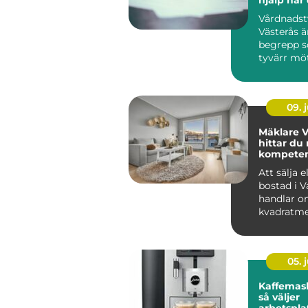
den
Vårdnadst
Västerås ä
begrepp 
tyvärr möte
09. j
Mäklare V
hittar du 
kompetens
bostadsaf
Att sälja e
bostad i V
handlar o
kvadratme
budgivning
05. j
Kaffemask
så väljer
arbetspla