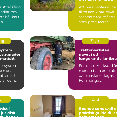
produktion
sutveckling
Att hyra professionel
andlar om
filmteknik har blivit
tt hållbart,
standard för många
ch
som producerar
 led...
reklamfilm,
webbvideo...
aug
31. jul
system
Traktorverkstad
 byggnader
navet i ett
matiskt
fungerande lantbr
dd
klersystem
En traktorverkstad ä
de mest
mer än bara en plats
sätten att
där maskiner lagas.
bränder i
För många
. Systemet
lantbrukare är den
hjärtat ...
ul
12. jul
vist i
Boende sundsvall en
 juridisk
praktisk guide till e
 du behöver
bekvämt och