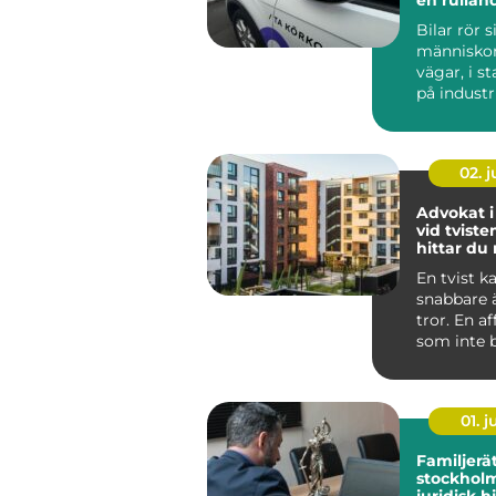
reklampe
Bilar rör s
människor f
vägar, i s
på indust
och vid k
N...
02. 
Advokat i
vid tviste
hittar du 
En tvist k
snabbare
tror. En a
som inte be
01. 
Familjerä
stockholm try
juridisk h