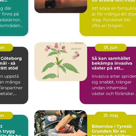
lare
ig där
Att köpa en fyrhjuli
inns på
är för många ett sto
tadskärnor,
steg. Fordonet blir
riområden
ofta en trogen
öpcentrum.
följeslagare i vard...
jun
01. jun
 Göteborg
Så kan samhället
mål - så
bekämpa invasiva
rätt stöd
växter på ett
hållbart sätt
an uppstå
Invasiva arter spride
 än många
sig snabbt, tränger
ffärspartner
undan inhemska
talar,...
växter och förändrar
hela ekosystem.
Kommu...
jun
31. maj
tt
Bilservice i Tyresö:
gg
Grunden för en
jälp för hela
trygg och hållbar