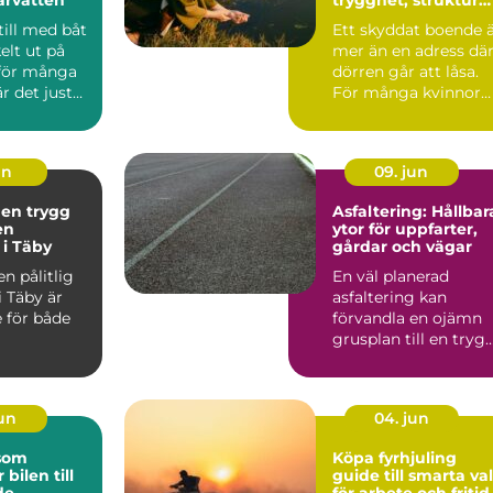
och väg vidare
till med båt
Ett skyddat boende 
elt ut på
mer än en adress dä
 för många
dörren går att låsa.
r det just
För många kvinnor
en so...
handlar det om ski...
un
09. jun
 en trygg
Asfaltering: Hållbar
en
ytor för uppfarter,
 i Täby
gårdar och vägar
en pålitlig
En väl planerad
i Täby är
asfaltering kan
 för både
förvandla en ojämn
grusplan till en trygg
snygg och ...
jun
04. jun
 som
Köpa fyrhjuling
 bilen till
guide till smarta val
de
för arbete och fritid