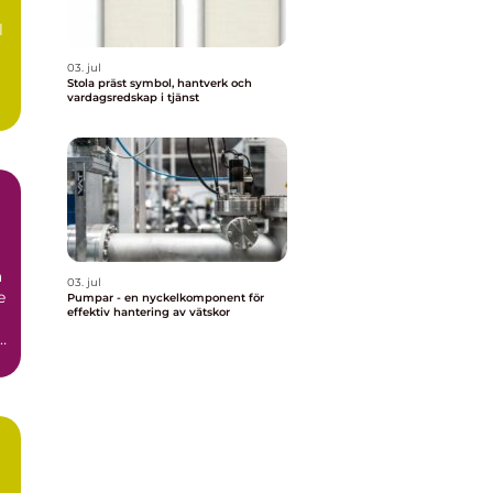
l
03. jul
Stola präst symbol, hantverk och
vardagsredskap i tjänst
r
a
03. jul
e
Pumpar - en nyckelkomponent för
effektiv hantering av vätskor
i