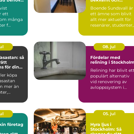
prisvärt boende
vist
Boende Sundsvall är
r ett
ett ämne som blivit
som många
allt mer aktuellt för
r f...
resenärer, studenter,
arbetspendlare o...
ul
08. jul
asastan: så
Fördelar med
rätt
relining i Stockhol
 för din
Relining har blivit et
fär
ller köpa
populärt alternativ
asastan
vid renovering av
m mer än
avloppssystem i
ter,
Stockholm. Denna ...
ar o...
ul
05. jul
in företag
Hyra ljus i
Stockholm: Så
tsen rätt
skapar du rätt