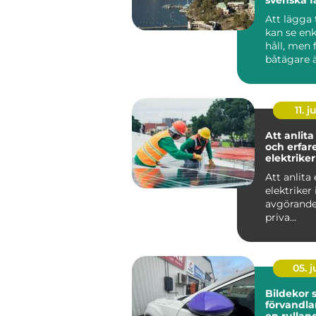
Att lägga 
kan se enk
håll, men
båtägare ä
tilläggning
11. j
Att anlita
och erfar
elektriker
Att anlita 
elektriker 
avgörande
priva...
05. 
Bildekor
förvandlar
en rullan