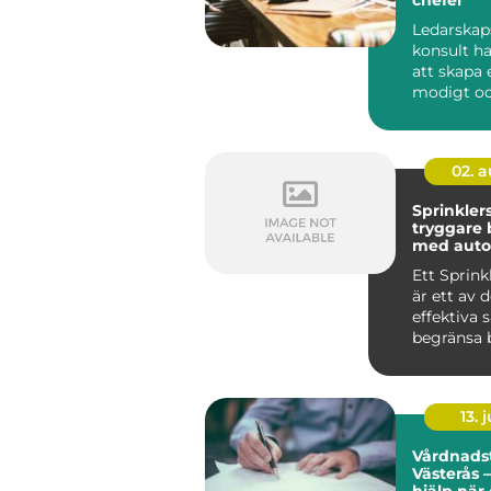
Ledarskap
konsult h
att skapa e
modigt o
närvarande
02. 
Sprinkler
tryggare
med auto
brandsky
Ett Sprin
är ett av 
effektiva 
begränsa 
byggnader
up...
13. j
Vårdnadst
Västerås –
hjälp när