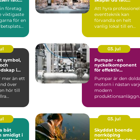
stämning för ditt
in företag
Att hyra professionel
event
e viktigaste
eventteknik kan
garna för en
förvandla en helt
betsplats
vanlig lokal till en
apa ...
minnesvärd u...
ul
03. jul
ol,
Pumpar - en
 och
nyckelkomponent
dskap i
för effektiv
hantering av vätsko
r mer än ett
Pumpar är den dold
and över
motorn i nästan varj
n hör till
modern
llra
produktionsanläggn
liturgiska ...
ng. De flyttar v&...
ul
03. jul
a båt
Skyddat boende
h smidigt i
norrköping
arvatten
trygghet, struktur