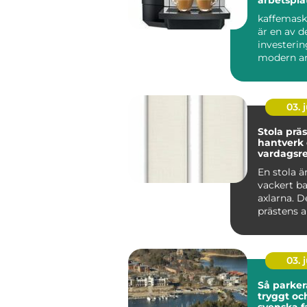
lösning
kaffemask
är en av d
investerin
modern ar
som vill sk
03. j
Stola präst symb
hantverk
vardagsre
tjänst
En stola ä
vackert b
axlarna. De
prästens a
viktigaste 
03. j
Så parker
tryggt oc
svenska f