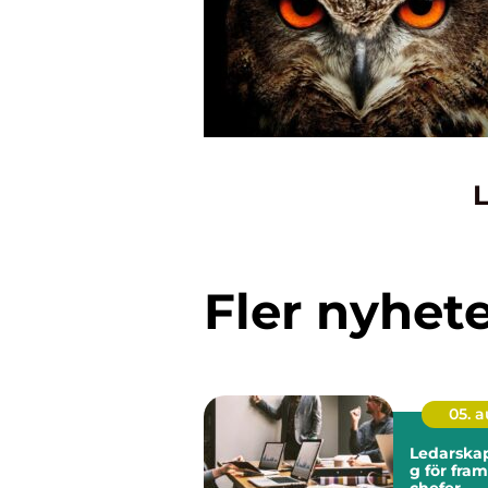
L
Fler nyhet
05. 
Ledarskap
g för fra
chefer