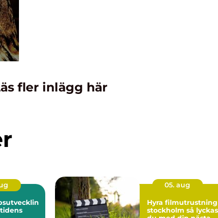
äs fler inlägg här
er
aug
05. aug
sutvecklin
Hyra filmutrustning 
mtidens
stockholm så lyckas
du med din nästa