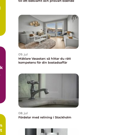
till ett bekvämt och prisvärt boende
l
09. jul
Mäklare Vasastan: så hittar du rätt
kompetens för din bostadsaffär
uk
r
08. jul
Fördelar med relining i Stockholm
tt