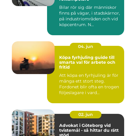
Bilar rör sig där människor
finns på vägar, i stadskärnor,
på industriområden och vid
köpcentrum. N...
04. jun
Köpa fyrhjuling guide till
smarta val för arbete och
fritid
Att köpa en fyrhjuling är för
många ett stort steg.
Fordonet blir ofta en trogen
följeslagare i vard...
02. jun
Advokat i Göteborg vid
tvistemål - så hittar du rätt
stöd