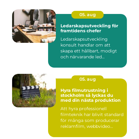
05. aug
Ledarskapsutveckling för
framtidens chefer
Ledarskapsutveckling
konsult handlar om att
skapa ett hållbart, modigt
och närvarande led...
05. aug
Hyra filmutrustning i
stockholm så lyckas du
med din nästa produktion
Att hyra professionell
filmteknik har blivit standard
för många som producerar
reklamfilm, webbvideo...