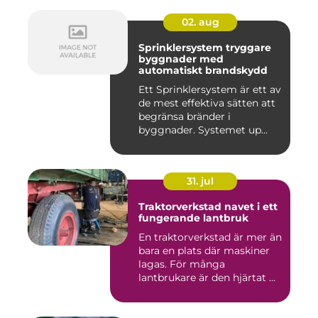
02. aug
Sprinklersystem tryggare
byggnader med
automatiskt brandskydd
Ett Sprinklersystem är ett av
de mest effektiva sätten att
begränsa bränder i
byggnader. Systemet up...
31. jul
Traktorverkstad navet i ett
fungerande lantbruk
En traktorverkstad är mer än
bara en plats där maskiner
lagas. För många
lantbrukare är den hjärtat ...