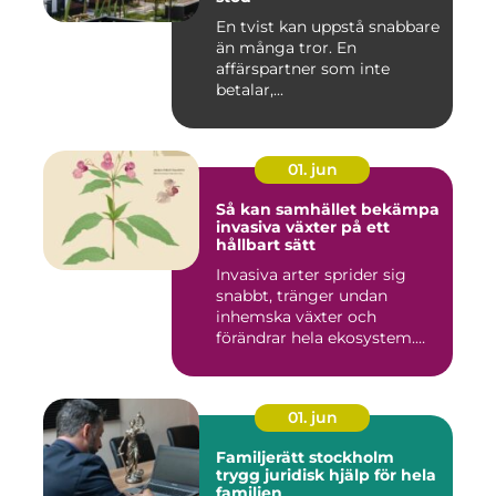
En tvist kan uppstå snabbare
än många tror. En
affärspartner som inte
betalar,...
01. jun
Så kan samhället bekämpa
invasiva växter på ett
hållbart sätt
Invasiva arter sprider sig
snabbt, tränger undan
inhemska växter och
förändrar hela ekosystem.
Kommu...
01. jun
Familjerätt stockholm
trygg juridisk hjälp för hela
familjen