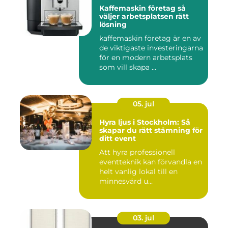
Kaffemaskin företag så
väljer arbetsplatsen rätt
lösning
kaffemaskin företag är en av
de viktigaste investeringarna
för en modern arbetsplats
som vill skapa ...
05. jul
Hyra ljus i Stockholm: Så
skapar du rätt stämning för
ditt event
Att hyra professionell
eventteknik kan förvandla en
helt vanlig lokal till en
minnesvärd u...
03. jul