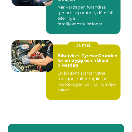
När vardagen förändras
genom separation, dödsfall
eller nya
familjekonstellationer
uppstår ofta fråg...
31. maj
Bilservice i Tyresö: Grunden
för en trygg och hållbar
bilvardag
En bil som startar varje
morgon, rullar mjukt på
motorvägen och tar familjen
säkert ...