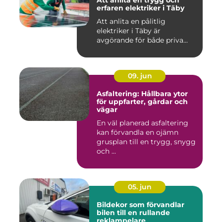
Att anlita en trygg och
erfaren elektriker i Täby
Att anlita en pålitlig
elektriker i Täby är
avgörande för både priva...
09. jun
Asfaltering: Hållbara ytor
för uppfarter, gårdar och
vägar
En väl planerad asfaltering
kan förvandla en ojämn
grusplan till en trygg, snygg
och ...
05. jun
Bildekor som förvandlar
bilen till en rullande
reklampelare