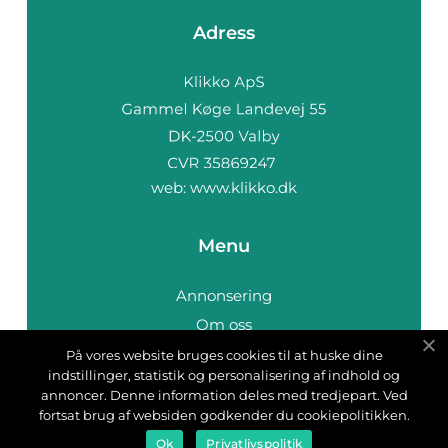
Adress
web:
www.klikko.dk
Menu
Annonsering
Om oss
Cookies
På vores website bruges cookies til at huske dine
indstillinger, statistik og personalisering af indhold og
Kontakta oss
annoncer. Denne information deles med tredjepart. Ved
Sitemap
fortsat brug af websiden godkender du cookiepolitikken.
Ok
Privatlivspolitik