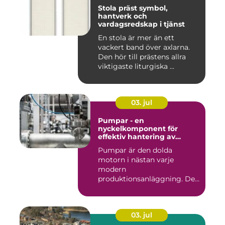
Stola präst symbol,
hantverk och
vardagsredskap i tjänst
En stola är mer än ett
vackert band över axlarna.
Den hör till prästens allra
viktigaste liturgiska ...
03. jul
Pumpar - en
nyckelkomponent för
effektiv hantering av
vätskor
Pumpar är den dolda
motorn i nästan varje
modern
produktionsanläggning. De
flyttar v&...
03. jul