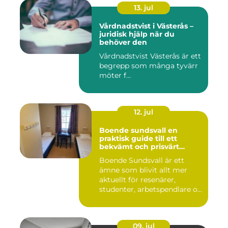
13. jul
Vårdnadstvist i Västerås –
juridisk hjälp när du
behöver den
Vårdnadstvist Västerås är ett
begrepp som många tyvärr
möter f...
12. jul
Boende sundsvall en
praktisk guide till ett
bekvämt och prisvärt
boende
Boende Sundsvall är ett
ämne som blivit allt mer
aktuellt för resenärer,
studenter, arbetspendlare o...
09. jul