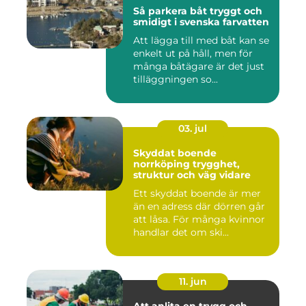
Så parkera båt tryggt och
smidigt i svenska farvatten
Att lägga till med båt kan se
enkelt ut på håll, men för
många båtägare är det just
tilläggningen so...
03. jul
Skyddat boende
norrköping trygghet,
struktur och väg vidare
Ett skyddat boende är mer
än en adress där dörren går
att låsa. För många kvinnor
handlar det om ski...
11. jun