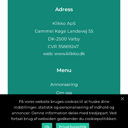
Adress
web:
www.klikko.dk
Menu
Annonsering
Om oss
Cookies
På vores website bruges cookies til at huske dine
indstillinger, statistik og personalisering af indhold og
Kontakta oss
annoncer. Denne information deles med tredjepart. Ved
Sitemap
fortsat brug af websiden godkender du cookiepolitikken.
Ok
Privatlivspolitik