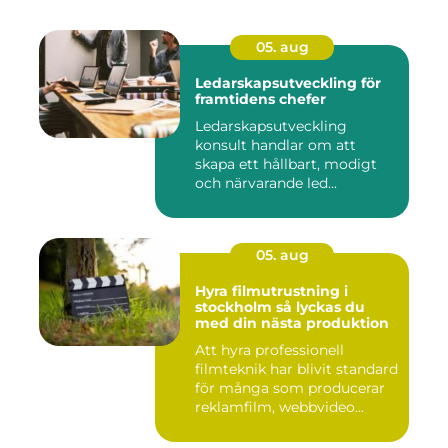
05. aug
Ledarskapsutveckling för
framtidens chefer
Ledarskapsutveckling
konsult handlar om att
skapa ett hållbart, modigt
och närvarande led...
05. aug
Hyra filmutrustning i
stockholm så lyckas du
med din nästa produktion
Att hyra professionell
filmteknik har blivit standard
för många som producerar
reklamfilm, webbvideo...