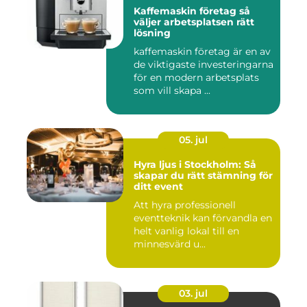
Kaffemaskin företag så
väljer arbetsplatsen rätt
lösning
kaffemaskin företag är en av
de viktigaste investeringarna
för en modern arbetsplats
som vill skapa ...
05. jul
Hyra ljus i Stockholm: Så
skapar du rätt stämning för
ditt event
Att hyra professionell
eventteknik kan förvandla en
helt vanlig lokal till en
minnesvärd u...
03. jul