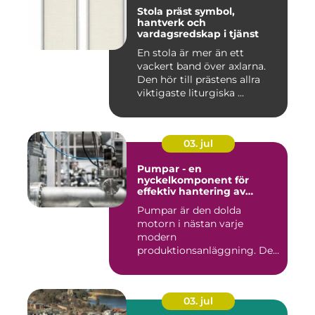
Stola präst symbol,
hantverk och
vardagsredskap i tjänst
En stola är mer än ett
vackert band över axlarna.
Den hör till prästens allra
viktigaste liturgiska ...
03. jul
Pumpar - en
nyckelkomponent för
effektiv hantering av
vätskor
Pumpar är den dolda
motorn i nästan varje
modern
produktionsanläggning. De
flyttar v&...
03. jul