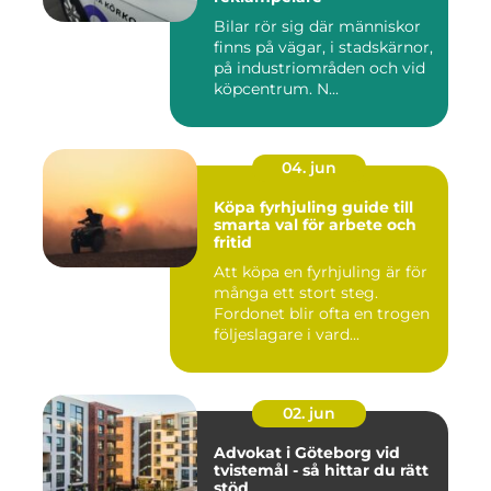
Bilar rör sig där människor
finns på vägar, i stadskärnor,
på industriområden och vid
köpcentrum. N...
04. jun
Köpa fyrhjuling guide till
smarta val för arbete och
fritid
Att köpa en fyrhjuling är för
många ett stort steg.
Fordonet blir ofta en trogen
följeslagare i vard...
02. jun
Advokat i Göteborg vid
tvistemål - så hittar du rätt
stöd