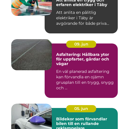
Att anlita en trygg och
erfaren elektriker i Täby
Att anlita en pålitlig
elektriker i Täby är
avgörande för både priva...
09. jun
Asfaltering: Hållbara ytor
för uppfarter, gårdar och
vägar
En väl planerad asfaltering
kan förvandla en ojämn
grusplan till en trygg, snygg
och ...
05. jun
Bildekor som förvandlar
bilen till en rullande
reklampelare