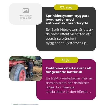
02. aug
Sprinklersystem tryggare
byggnader med
automatiskt brandskydd
Ett Sprinklersystem är ett av
de mest effektiva sätten att
begränsa bränder i
byggnader. Systemet up...
31. jul
Traktorverkstad navet i ett
fungerande lantbruk
En traktorverkstad är mer än
bara en plats där maskiner
lagas. För många
lantbrukare är den hjärtat ...