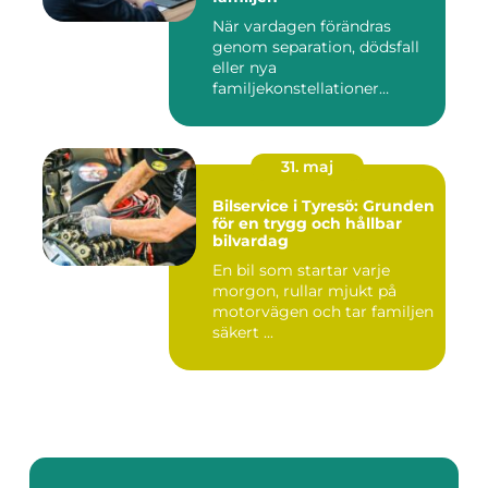
När vardagen förändras
genom separation, dödsfall
eller nya
familjekonstellationer
uppstår ofta fråg...
31. maj
Bilservice i Tyresö: Grunden
för en trygg och hållbar
bilvardag
En bil som startar varje
morgon, rullar mjukt på
motorvägen och tar familjen
säkert ...