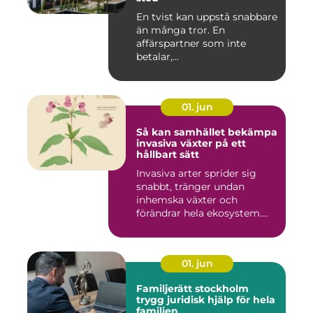
En tvist kan uppstå snabbare
än många tror. En
affärspartner som inte
betalar,...
01. jun
Så kan samhället bekämpa
invasiva växter på ett
hållbart sätt
Invasiva arter sprider sig
snabbt, tränger undan
inhemska växter och
förändrar hela ekosystem.
Kommu...
01. jun
Familjerätt stockholm
trygg juridisk hjälp för hela
familjen