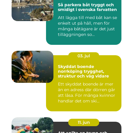
Så parkera båt tryggt och
smidigt i svenska farvatten
Att lägga till med båt kan se
enkelt ut på håll, men för
många båtägare är det just
tilläggningen so...
03. jul
Skyddat boende
norrköping trygghet,
struktur och väg vidare
Ett skyddat boende är mer
än en adress där dörren går
att låsa. För många kvinnor
handlar det om ski...
11. jun