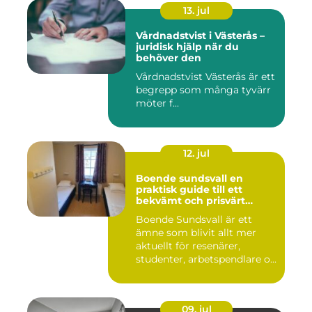
13. jul
Vårdnadstvist i Västerås –
juridisk hjälp när du
behöver den
Vårdnadstvist Västerås är ett
begrepp som många tyvärr
möter f...
12. jul
Boende sundsvall en
praktisk guide till ett
bekvämt och prisvärt
boende
Boende Sundsvall är ett
ämne som blivit allt mer
aktuellt för resenärer,
studenter, arbetspendlare o...
09. jul