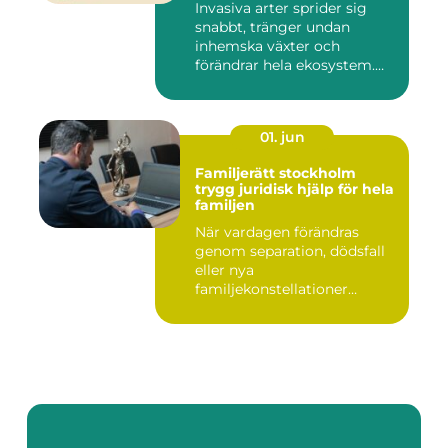
Invasiva arter sprider sig
snabbt, tränger undan
inhemska växter och
förändrar hela ekosystem.
Kommu...
01. jun
Familjerätt stockholm
trygg juridisk hjälp för hela
familjen
När vardagen förändras
genom separation, dödsfall
eller nya
familjekonstellationer
uppstår ofta fråg...