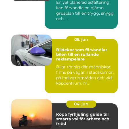
En väl planerad asfaltering
kan förvandla en ojämn
grusplan till en trygg, snygg
och ...
05. jun
Bildekor som förvandlar
bilen till en rullande
reklampelare
Bilar rör sig där människor
finns på vägar, i stadskärnor,
på industriområden och vid
köpcentrum. N...
04. jun
Köpa fyrhjuling guide till
smarta val för arbete och
fritid