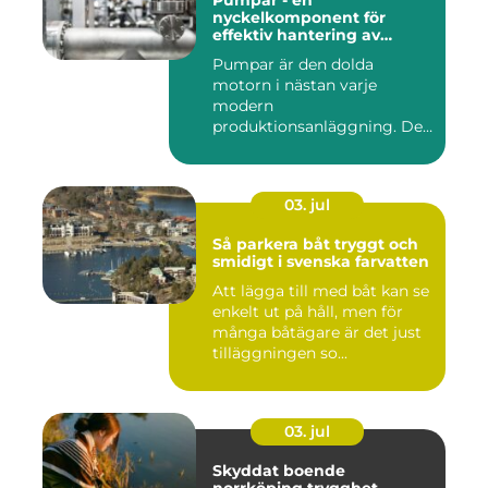
Pumpar - en
nyckelkomponent för
effektiv hantering av
vätskor
Pumpar är den dolda
motorn i nästan varje
modern
produktionsanläggning. De
flyttar v&...
03. jul
Så parkera båt tryggt och
smidigt i svenska farvatten
Att lägga till med båt kan se
enkelt ut på håll, men för
många båtägare är det just
tilläggningen so...
03. jul
Skyddat boende