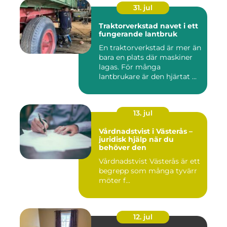
31. jul
Traktorverkstad navet i ett
fungerande lantbruk
En traktorverkstad är mer än
bara en plats där maskiner
lagas. För många
lantbrukare är den hjärtat ...
13. jul
Vårdnadstvist i Västerås –
juridisk hjälp när du
behöver den
Vårdnadstvist Västerås är ett
begrepp som många tyvärr
möter f...
12. jul