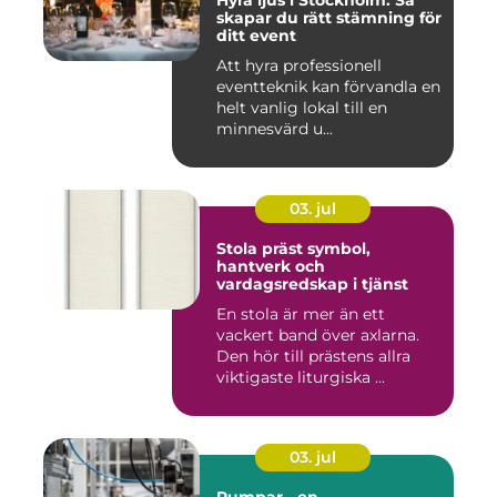
Hyra ljus i Stockholm: Så
skapar du rätt stämning för
ditt event
Att hyra professionell
eventteknik kan förvandla en
helt vanlig lokal till en
minnesvärd u...
03. jul
Stola präst symbol,
hantverk och
vardagsredskap i tjänst
En stola är mer än ett
vackert band över axlarna.
Den hör till prästens allra
viktigaste liturgiska ...
03. jul