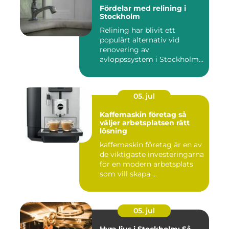
Fördelar med relining i
Stockholm
Relining har blivit ett
populärt alternativ vid
renovering av
avloppssystem i Stockholm.
Denna ...
05. jul
Kaffemaskin företag så
väljer arbetsplatsen rätt
lösning
kaffemaskin företag är en av
de viktigaste investeringarna
för en modern arbetsplats
som vill skapa ...
05. jul