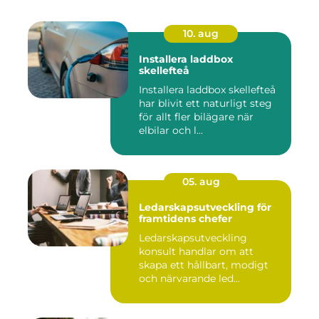
10. aug
Installera laddbox
skellefteå
Installera laddbox skellefteå
har blivit ett naturligt steg
för allt fler bilägare när
elbilar och l...
05. aug
Ledarskapsutveckling för
framtidens chefer
Ledarskapsutveckling
konsult handlar om att
skapa ett hållbart, modigt
och närvarande led...