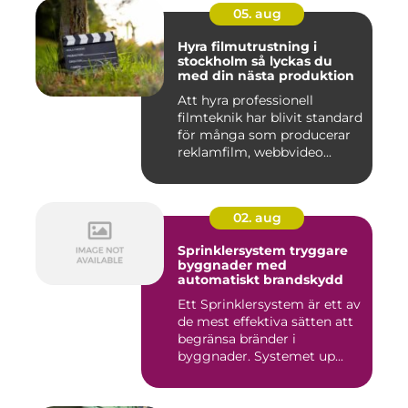
05. aug
Hyra filmutrustning i
stockholm så lyckas du
med din nästa produktion
Att hyra professionell
filmteknik har blivit standard
för många som producerar
reklamfilm, webbvideo...
02. aug
Sprinklersystem tryggare
byggnader med
automatiskt brandskydd
Ett Sprinklersystem är ett av
de mest effektiva sätten att
begränsa bränder i
byggnader. Systemet up...