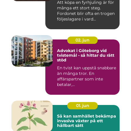
Att köpa en fyrhjuling är för
många ett stort steg.
Fordonet blir ofta en trogen
följeslagare i vard...
02. jun
Advokat i Göteborg vid
tvistemål - så hittar du rätt
stöd
En tvist kan uppstå snabbare
än många tror. En
affärspartner som inte
betalar,...
01. jun
Så kan samhället bekämpa
invasiva växter på ett
hållbart sätt