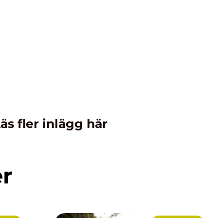
äs fler inlägg här
er