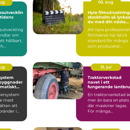
aug
05. aug
sutvecklin
Hyra filmutrustning 
mtidens
stockholm så lyckas
du med din nästa
produktion
sutveckling
Att hyra professionel
andlar om
filmteknik har blivit
tt hållbart,
standard för många
ch
som producerar
 led...
reklamfilm,
webbvideo...
aug
31. jul
system
Traktorverkstad
 byggnader
navet i ett
matiskt
fungerande lantbr
dd
klersystem
En traktorverkstad ä
de mest
mer än bara en plats
sätten att
där maskiner lagas.
bränder i
För många
. Systemet
lantbrukare är den
hjärtat ...