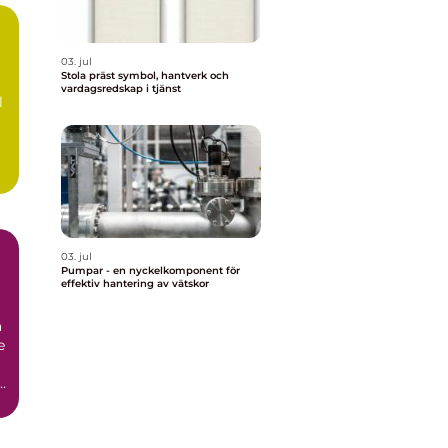
03. jul
Stola präst symbol, hantverk och
vardagsredskap i tjänst
l
03. jul
Pumpar - en nyckelkomponent för
effektiv hantering av vätskor
r
a
e
i