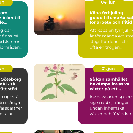
jun
04. jun
 som
Köpa fyrhjuling
 bilen till
guide till smarta val
de
för arbete och fritid
lare
ig där
Att köpa en fyrhjuli
inns på
är för många ett sto
tadskärnor,
steg. Fordonet blir
riområden
ofta en trogen
öpcentrum.
följeslagare i vard...
jun
01. jun
 Göteborg
Så kan samhället
mål - så
bekämpa invasiva
rätt stöd
växter på ett
hållbart sätt
an uppstå
Invasiva arter spride
 än många
sig snabbt, tränger
ffärspartner
undan inhemska
talar,...
växter och förändrar
hela ekosystem.
Kommu...