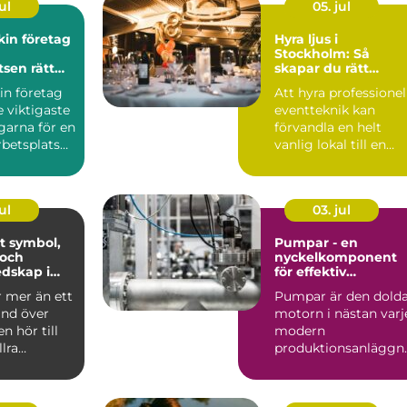
ul
05. jul
in företag
Hyra ljus i
Stockholm: Så
tsen rätt
skapar du rätt
stämning för ditt
in företag
Att hyra professionel
event
e viktigaste
eventteknik kan
garna för en
förvandla en helt
betsplats
vanlig lokal till en
apa ...
minnesvärd u...
ul
03. jul
ol,
Pumpar - en
 och
nyckelkomponent
dskap i
för effektiv
hantering av vätsko
r mer än ett
Pumpar är den dold
and över
motorn i nästan varj
n hör till
modern
llra
produktionsanläggn
liturgiska ...
ng. De flyttar v&...