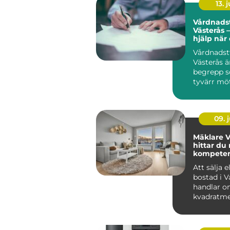
13. j
Vårdnadst
Västerås –
hjälp när
den
Vårdnadst
Västerås ä
begrepp 
tyvärr möte
09. j
Mäklare V
hittar du 
kompetens
bostadsaf
Att sälja e
bostad i V
handlar o
kvadratme
budgivning