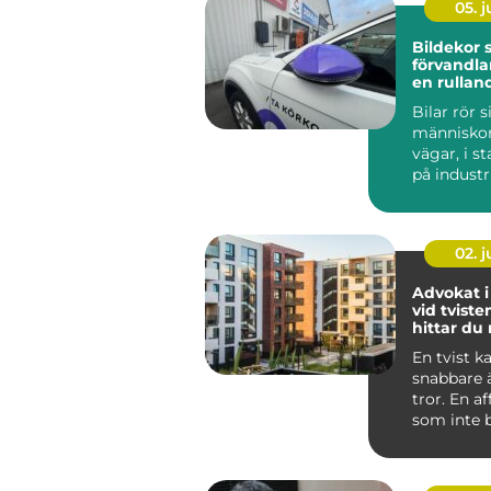
05. 
Bildekor
förvandlar
en rullan
reklampe
Bilar rör s
människor f
vägar, i s
på indust
och vid k
N...
02. 
Advokat i
vid tviste
hittar du 
En tvist k
snabbare
tror. En a
som inte be