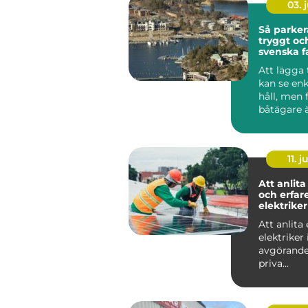
03. j
Så parker
tryggt oc
svenska f
Att lägga 
kan se enk
håll, men
båtägare ä
tilläggning
11. j
Att anlita
och erfar
elektriker
Att anlita 
elektriker 
avgörande
priva...