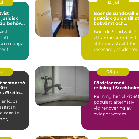
ul
12. jul
vist i
Boende sundsvall en
 juridisk
praktisk guide till e
 du behöver
bekvämt och
prisvärt boende
vist
Boende Sundsvall är
r ett
ett ämne som blivit
som många
allt mer aktuellt för
r f...
resenärer, studenter,
arbetspendlare o...
ul
08. jul
asastan: så
Fördelar med
rätt
relining i Stockhol
 för din
Relining har blivit et
fär
ller köpa
populärt alternativ
asastan
vid renovering av
m mer än
avloppssystem i
ter,
Stockholm. Denna ...
ar o...