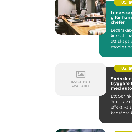
05. 
Ledarskap
g för fra
chefer
Ledarskap
konsult h
att skapa e
modigt o
närvarande
02. 
Sprinkler
tryggare
med auto
brandsky
Ett Sprin
är ett av 
effektiva 
begränsa 
byggnader
up...