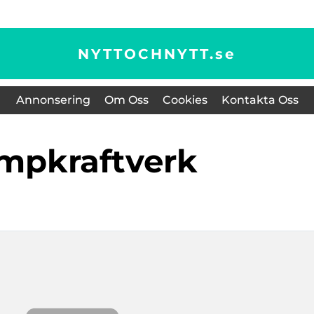
NYTTOCHNYTT.
se
Annonsering
Om Oss
Cookies
Kontakta Oss
umpkraftverk