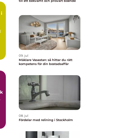
till ett bekvämt och prisvärt boende
i
l
09. jul
Mäklare Vasastan: så hittar du rätt
kompetens för din bostadsaffär
uk
r
08. jul
Fördelar med relining i Stockholm