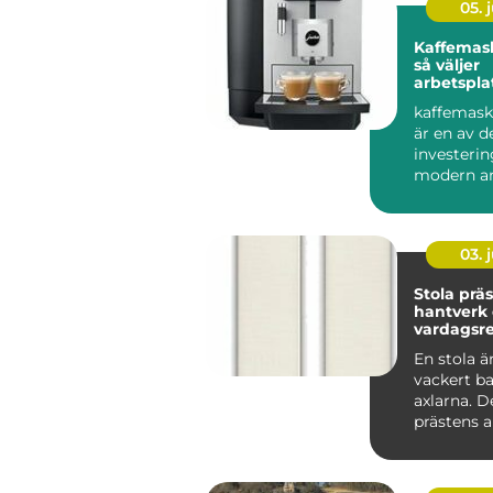
05. j
Kaffemask
så väljer
arbetspla
lösning
kaffemask
är en av d
investerin
modern ar
som vill sk
03. j
Stola präst symb
hantverk
vardagsre
tjänst
En stola ä
vackert b
axlarna. De
prästens a
viktigaste 