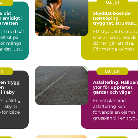
ul
03. jul
a båt
Skyddat boende
h smidigt i
norrköping
arvatten
trygghet, struktur
och väg vidare
till med båt
Ett skyddat boende 
elt ut på
mer än en adress dä
 för många
dörren går att låsa.
r det just
För många kvinnor
en so...
handlar det om ski...
un
09. jun
 en trygg
Asfaltering: Hållbar
en
ytor för uppfarter,
 i Täby
gårdar och vägar
en pålitlig
En väl planerad
i Täby är
asfaltering kan
 för både
förvandla en ojämn
grusplan till en trygg
snygg och ...