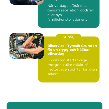
När vardagen förändras
genom separation, dödsfall
eller nya
familjekonstellationer
uppstår ofta fråg...
31. maj
Bilservice i Tyresö: Grunden
för en trygg och hållbar
bilvardag
En bil som startar varje
morgon, rullar mjukt på
motorvägen och tar familjen
säkert ...