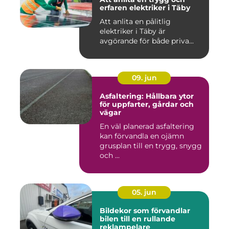
erfaren elektriker i Täby
Att anlita en pålitlig
elektriker i Täby är
avgörande för både priva...
09. jun
Asfaltering: Hållbara ytor
för uppfarter, gårdar och
vägar
En väl planerad asfaltering
kan förvandla en ojämn
grusplan till en trygg, snygg
och ...
05. jun
Bildekor som förvandlar
bilen till en rullande
reklampelare