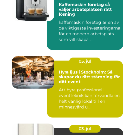
Kaffemaskin företag så
väljer arbetsplatsen rätt
lösning
kaffemaskin företag är en av
de viktigaste investeringarna
för en modern arbetsplats
som vill skapa ...
05. jul
Hyra ljus i Stockholm: Så
skapar du rätt stämning för
ditt event
Att hyra professionell
eventteknik kan förvandla en
helt vanlig lokal till en
minnesvärd u...
03. jul