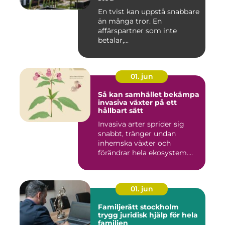
En tvist kan uppstå snabbare
än många tror. En
affärspartner som inte
betalar,...
01. jun
Så kan samhället bekämpa
invasiva växter på ett
hållbart sätt
Invasiva arter sprider sig
snabbt, tränger undan
inhemska växter och
förändrar hela ekosystem.
Kommu...
01. jun
Familjerätt stockholm
trygg juridisk hjälp för hela
familjen