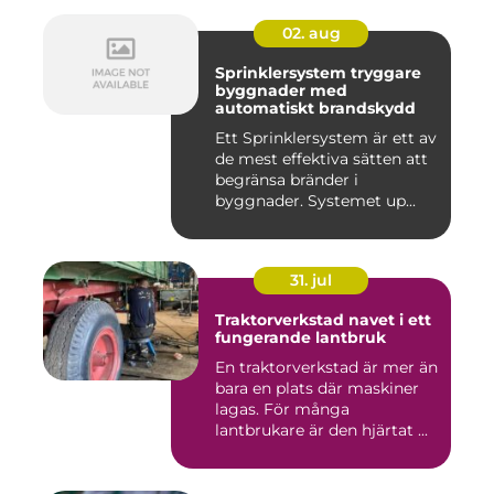
02. aug
Sprinklersystem tryggare
byggnader med
automatiskt brandskydd
Ett Sprinklersystem är ett av
de mest effektiva sätten att
begränsa bränder i
byggnader. Systemet up...
31. jul
Traktorverkstad navet i ett
fungerande lantbruk
En traktorverkstad är mer än
bara en plats där maskiner
lagas. För många
lantbrukare är den hjärtat ...