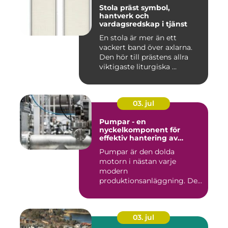
Stola präst symbol,
hantverk och
vardagsredskap i tjänst
En stola är mer än ett
vackert band över axlarna.
Den hör till prästens allra
viktigaste liturgiska ...
03. jul
Pumpar - en
nyckelkomponent för
effektiv hantering av
vätskor
Pumpar är den dolda
motorn i nästan varje
modern
produktionsanläggning. De
flyttar v&...
03. jul