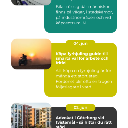
Bilar rör sig där människor
finns på vägar, i stadskärnor,
på industriområden och vid
köpcentrum. N...
04. jun
Köpa fyrhjuling guide till
smarta val för arbete och
fritid
Att köpa en fyrhjuling är för
många ett stort steg.
Fordonet blir ofta en trogen
följeslagare i vard...
02. jun
Advokat i Göteborg vid
tvistemål - så hittar du rätt
stöd