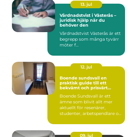
13. jul
Vårdnadstvist i Västerås –
juridisk hjälp när du
behöver den
Vårdnadstvist Västerås är ett
begrepp som många tyvärr
möter f...
12. jul
Boende sundsvall en
praktisk guide till ett
bekvämt och prisvärt
boende
Boende Sundsvall är ett
ämne som blivit allt mer
aktuellt för resenärer,
studenter, arbetspendlare o...
09. jul