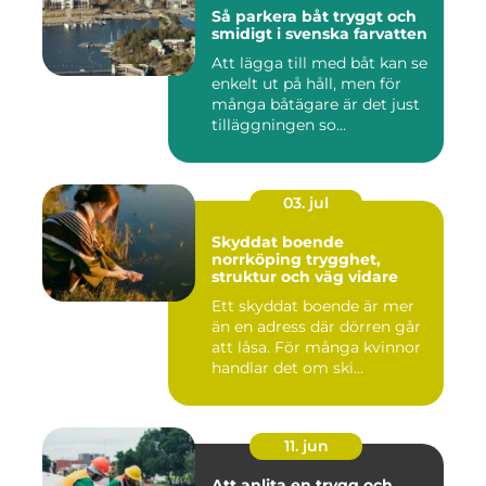
Så parkera båt tryggt och
smidigt i svenska farvatten
Att lägga till med båt kan se
enkelt ut på håll, men för
många båtägare är det just
tilläggningen so...
03. jul
Skyddat boende
norrköping trygghet,
struktur och väg vidare
Ett skyddat boende är mer
än en adress där dörren går
att låsa. För många kvinnor
handlar det om ski...
11. jun
Att anlita en trygg och