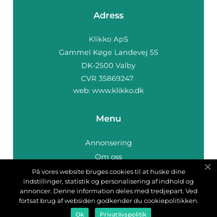
Adress
web:
www.klikko.dk
Menu
Annonsering
Om oss
Cookies
På vores website bruges cookies til at huske dine
indstillinger, statistik og personalisering af indhold og
Kontakta oss
annoncer. Denne information deles med tredjepart. Ved
Sitemap
fortsat brug af websiden godkender du cookiepolitikken.
Ok
Privatlivspolitik