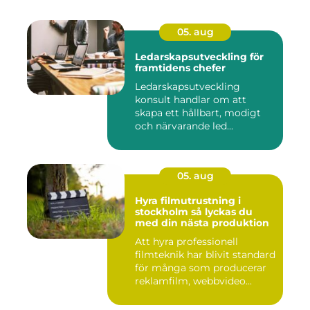
05. aug
Ledarskapsutveckling för
framtidens chefer
Ledarskapsutveckling
konsult handlar om att
skapa ett hållbart, modigt
och närvarande led...
05. aug
Hyra filmutrustning i
stockholm så lyckas du
med din nästa produktion
Att hyra professionell
filmteknik har blivit standard
för många som producerar
reklamfilm, webbvideo...