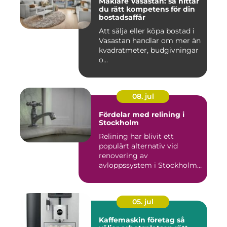
Mäklare Vasastan: så hittar
du rätt kompetens för din
bostadsaffär
Att sälja eller köpa bostad i
Vasastan handlar om mer än
kvadratmeter, budgivningar
o...
08. jul
Fördelar med relining i
Stockholm
Relining har blivit ett
populärt alternativ vid
renovering av
avloppssystem i Stockholm.
Denna ...
05. jul
Kaffemaskin företag så