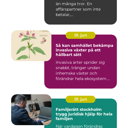
än många tror. En
affärspartner som inte
betalar,...
01. jun
Så kan samhället bekämpa
invasiva växter på ett
hållbart sätt
Invasiva arter sprider sig
snabbt, tränger undan
inhemska växter och
förändrar hela ekosystem.
Kommu...
01. jun
Familjerätt stockholm
trygg juridisk hjälp för hela
familjen
När vardagen förändras