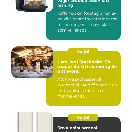
väljer arbetsplatsen rätt
lösning
kaffemaskin företag är en av
de viktigaste investeringarna
för en modern arbetsplats
som vill skapa ...
05. jul
Hyra ljus i Stockholm: Så
skapar du rätt stämning för
ditt event
Att hyra professionell
eventteknik kan förvandla en
helt vanlig lokal till en
minnesvärd u...
03. jul
Stola präst symbol,