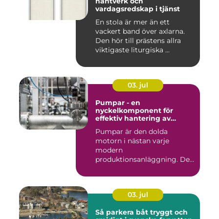
hantverk och
vardagsredskap i tjänst
En stola är mer än ett
vackert band över axlarna.
Den hör till prästens allra
viktigaste liturgiska ...
03. jul
Pumpar - en
nyckelkomponent för
effektiv hantering av
vätskor
Pumpar är den dolda
motorn i nästan varje
modern
produktionsanläggning. De
flyttar v&...
03. jul
Så parkera båt tryggt och