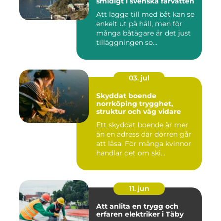
smidigt i svenska farvatten
Att lägga till med båt kan se
enkelt ut på håll, men för
många båtägare är det just
tilläggningen so...
03. jul
Skyddat boende
norrköping trygghet,
struktur och väg vidare
Ett skyddat boende är mer
än en adress där dörren går
att låsa. För många kvinnor
handlar det om ski...
11. jun
Att anlita en trygg och
erfaren elektriker i Täby