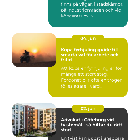
finns på vägar, i stadskärnor,
på industriområden och vid
köpcentrum. N...
04. jun
Köpa fyrhjuling guide till
smarta val för arbete och
fritid
Att köpa en fyrhjuling är för
många ett stort steg.
Fordonet blir ofta en trogen
följeslagare i vard...
02. jun
Advokat i Göteborg vid
tvistemål - så hittar du rätt
stöd
En tvist kan uppstå snabbare