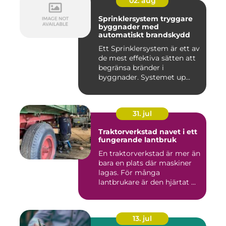
02. aug
Sprinklersystem tryggare
byggnader med
automatiskt brandskydd
Ett Sprinklersystem är ett av
de mest effektiva sätten att
begränsa bränder i
byggnader. Systemet up...
31. jul
Traktorverkstad navet i ett
fungerande lantbruk
En traktorverkstad är mer än
bara en plats där maskiner
lagas. För många
lantbrukare är den hjärtat ...
13. jul