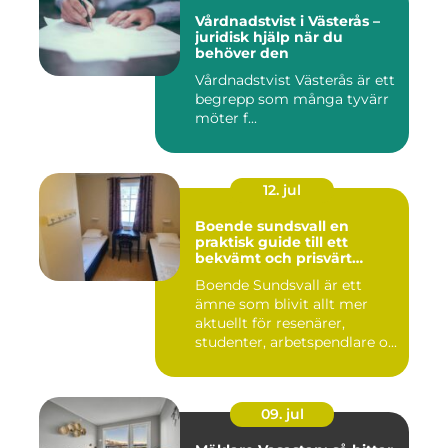
Vårdnadstvist i Västerås –
juridisk hjälp när du
behöver den
Vårdnadstvist Västerås är ett
begrepp som många tyvärr
möter f...
12. jul
Boende sundsvall en
praktisk guide till ett
bekvämt och prisvärt
boende
Boende Sundsvall är ett
ämne som blivit allt mer
aktuellt för resenärer,
studenter, arbetspendlare o...
09. jul