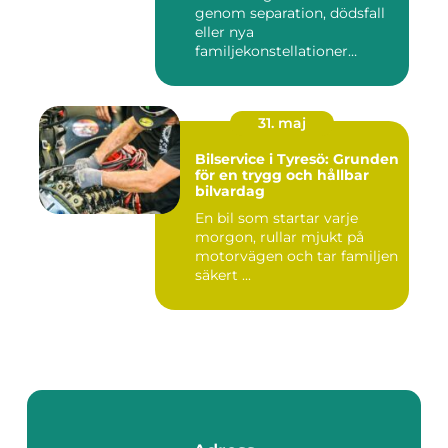
genom separation, dödsfall
eller nya
familjekonstellationer
uppstår ofta fråg...
31. maj
Bilservice i Tyresö: Grunden
för en trygg och hållbar
bilvardag
En bil som startar varje
morgon, rullar mjukt på
motorvägen och tar familjen
säkert ...