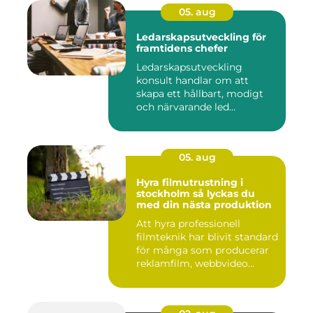
05. aug
Ledarskapsutveckling för
framtidens chefer
Ledarskapsutveckling
konsult handlar om att
skapa ett hållbart, modigt
och närvarande led...
05. aug
Hyra filmutrustning i
stockholm så lyckas du
med din nästa produktion
Att hyra professionell
filmteknik har blivit standard
för många som producerar
reklamfilm, webbvideo...