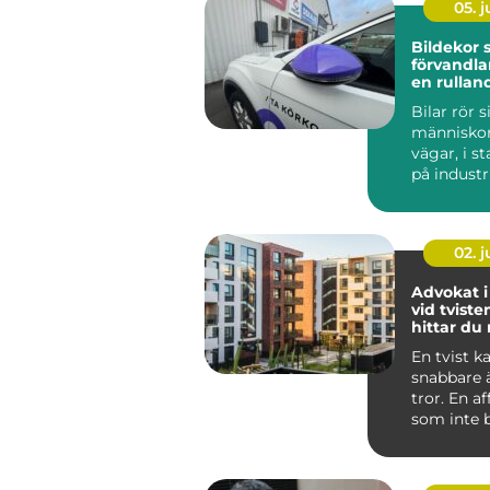
05. 
Bildekor
förvandlar
en rullan
reklampe
Bilar rör s
människor f
vägar, i s
på indust
och vid k
N...
02. 
Advokat i
vid tviste
hittar du 
En tvist k
snabbare
tror. En a
som inte be