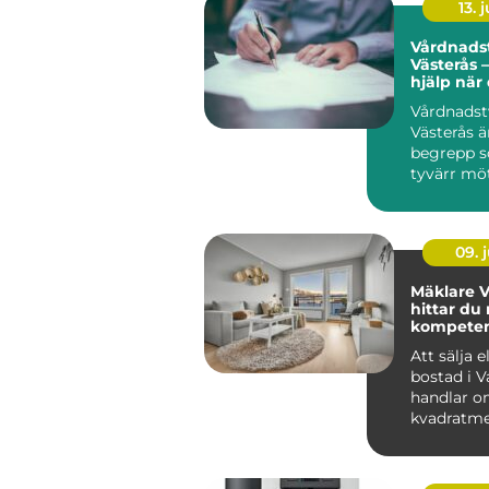
13. j
Vårdnadst
Västerås –
hjälp när
den
Vårdnadst
Västerås ä
begrepp 
tyvärr möte
09. j
Mäklare V
hittar du 
kompetens
bostadsaf
Att sälja e
bostad i V
handlar o
kvadratme
budgivning