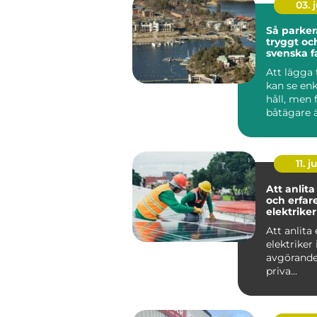
03. j
Så parker
tryggt oc
svenska f
Att lägga 
kan se enk
håll, men
båtägare ä
tilläggning
11. j
Att anlita
och erfar
elektriker
Att anlita 
elektriker 
avgörande
priva...