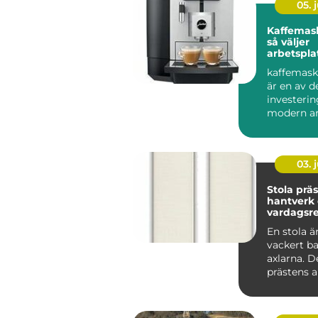
05. j
Kaffemask
så väljer
arbetspla
lösning
kaffemask
är en av d
investerin
modern ar
som vill sk
03. j
Stola präst symb
hantverk
vardagsre
tjänst
En stola ä
vackert b
axlarna. De
prästens a
viktigaste 