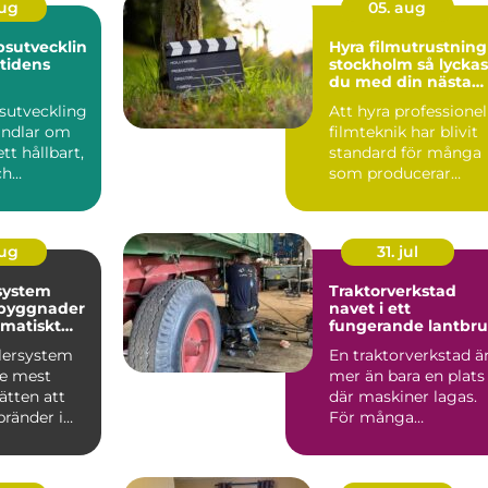
aug
05. aug
sutvecklin
Hyra filmutrustning 
mtidens
stockholm så lyckas
du med din nästa
produktion
sutveckling
Att hyra professionel
andlar om
filmteknik har blivit
tt hållbart,
standard för många
ch
som producerar
 led...
reklamfilm,
webbvideo...
aug
31. jul
system
Traktorverkstad
 byggnader
navet i ett
matiskt
fungerande lantbr
dd
klersystem
En traktorverkstad ä
de mest
mer än bara en plats
sätten att
där maskiner lagas.
bränder i
För många
. Systemet
lantbrukare är den
hjärtat ...