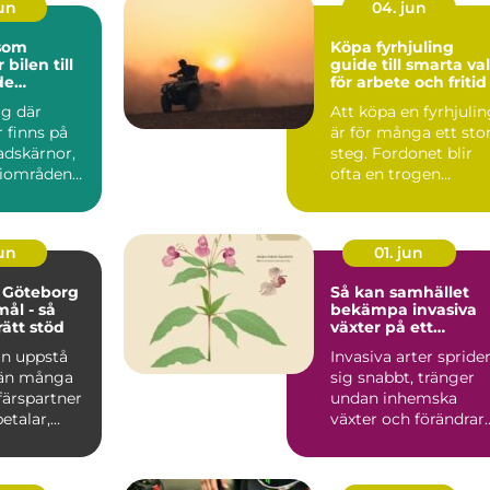
jun
04. jun
 som
Köpa fyrhjuling
 bilen till
guide till smarta val
de
för arbete och fritid
lare
ig där
Att köpa en fyrhjuli
inns på
är för många ett sto
tadskärnor,
steg. Fordonet blir
riområden
ofta en trogen
öpcentrum.
följeslagare i vard...
jun
01. jun
 Göteborg
Så kan samhället
mål - så
bekämpa invasiva
rätt stöd
växter på ett
hållbart sätt
an uppstå
Invasiva arter spride
 än många
sig snabbt, tränger
ffärspartner
undan inhemska
talar,...
växter och förändrar
hela ekosystem.
Kommu...