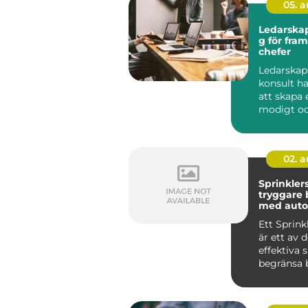
05. 
Ledarskap
g för fra
chefer
Ledarskap
konsult h
att skapa e
modigt o
närvarande
02. 
Sprinkler
tryggare
med auto
brandsky
Ett Sprin
är ett av 
effektiva 
begränsa 
byggnader
up...