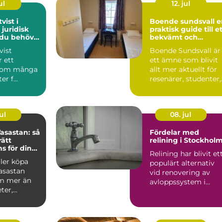
ul
12. jul
vist i
Boende sundsvall en
 juridisk
praktisk guide till e
 du behöver
bekvämt och
prisvärt boende
vist
Boende Sundsvall är
r ett
ett ämne som blivit
som många
allt mer aktuellt för
r f...
resenärer, studenter,
arbetspendlare o...
ul
08. jul
asastan: så
Fördelar med
rätt
relining i Stockhol
 för din
Relining har blivit et
fär
ller köpa
populärt alternativ
asastan
vid renovering av
m mer än
avloppssystem i
ter,
Stockholm. Denna ...
ar o...