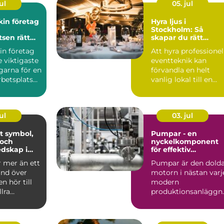
ul
05. jul
in företag
Hyra ljus i
Stockholm: Så
tsen rätt
skapar du rätt
stämning för ditt
in företag
Att hyra professionel
event
e viktigaste
eventteknik kan
garna för en
förvandla en helt
betsplats
vanlig lokal till en
apa ...
minnesvärd u...
ul
03. jul
ol,
Pumpar - en
 och
nyckelkomponent
dskap i
för effektiv
hantering av vätsko
r mer än ett
Pumpar är den dold
and över
motorn i nästan varj
n hör till
modern
llra
produktionsanläggn
liturgiska ...
ng. De flyttar v&...