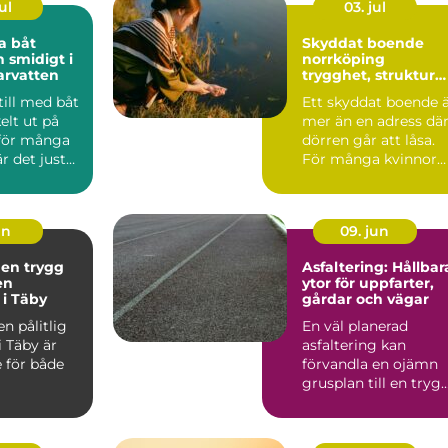
ul
03. jul
a båt
Skyddat boende
h smidigt i
norrköping
arvatten
trygghet, struktur
och väg vidare
till med båt
Ett skyddat boende 
elt ut på
mer än en adress dä
 för många
dörren går att låsa.
r det just
För många kvinnor
en so...
handlar det om ski...
un
09. jun
 en trygg
Asfaltering: Hållbar
en
ytor för uppfarter,
 i Täby
gårdar och vägar
en pålitlig
En väl planerad
i Täby är
asfaltering kan
 för både
förvandla en ojämn
grusplan till en trygg
snygg och ...