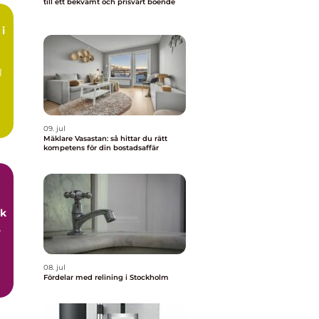
till ett bekvämt och prisvärt boende
i
l
09. jul
Mäklare Vasastan: så hittar du rätt
kompetens för din bostadsaffär
uk
r
08. jul
Fördelar med relining i Stockholm