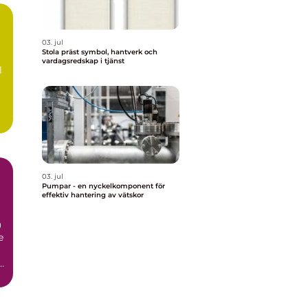
03. jul
Stola präst symbol, hantverk och
vardagsredskap i tjänst
l
03. jul
Pumpar - en nyckelkomponent för
effektiv hantering av vätskor
r
a
e
i