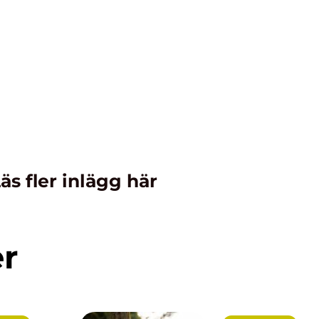
äs fler inlägg här
er