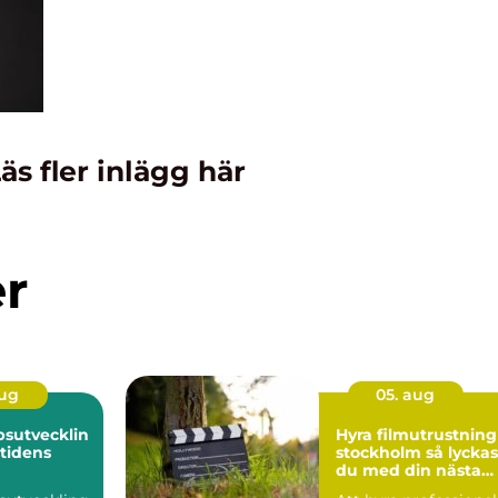
äs fler inlägg här
er
aug
05. aug
sutvecklin
Hyra filmutrustning 
mtidens
stockholm så lyckas
du med din nästa
produktion