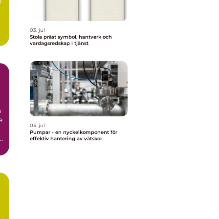
l
03. jul
Stola präst symbol, hantverk och
vardagsredskap i tjänst
r
a
e
03. jul
Pumpar - en nyckelkomponent för
i
effektiv hantering av vätskor