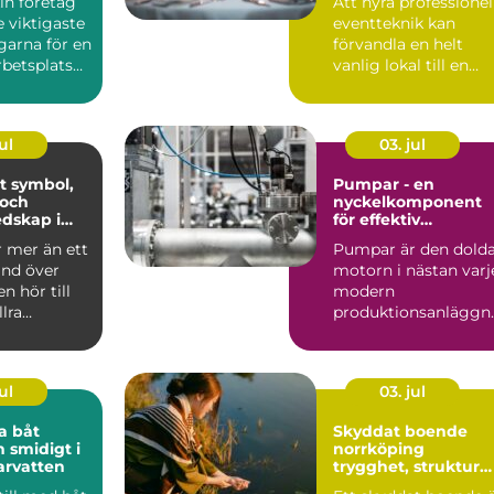
in företag
Att hyra professionel
event
e viktigaste
eventteknik kan
garna för en
förvandla en helt
betsplats
vanlig lokal till en
apa ...
minnesvärd u...
ul
03. jul
ol,
Pumpar - en
 och
nyckelkomponent
dskap i
för effektiv
hantering av vätsko
r mer än ett
Pumpar är den dold
and över
motorn i nästan varj
n hör till
modern
llra
produktionsanläggn
liturgiska ...
ng. De flyttar v&...
ul
03. jul
a båt
Skyddat boende
h smidigt i
norrköping
arvatten
trygghet, struktur
och väg vidare