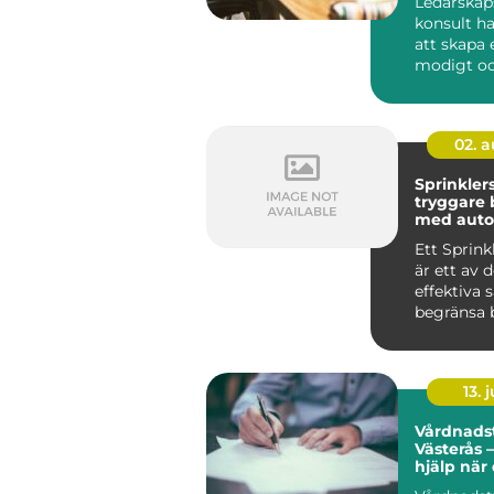
Ledarskap
konsult h
att skapa e
modigt o
närvarande
02. 
Sprinkler
tryggare
med auto
brandsky
Ett Sprin
är ett av 
effektiva 
begränsa 
byggnader
up...
13. j
Vårdnadst
Västerås –
hjälp när
den