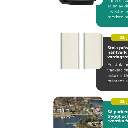
kaffemask
är en av d
investerin
modern ar
som vill sk
03. j
Stola präst symb
hantverk
vardagsre
tjänst
En stola ä
vackert b
axlarna. De
prästens a
viktigaste 
03. j
Så parker
tryggt oc
svenska f