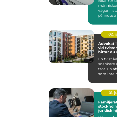
Bilar rör s
människor f
vägar, i s
på indust
och vid k
N...
02. 
Advokat i
vid tviste
hittar du 
En tvist k
snabbare
tror. En a
som inte be
01. 
Familjerä
stockholm try
juridisk h
familjen