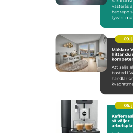
Vårdnadst
Västerås ä
begrepp 
tyvärr möte
09. j
Mäklare V
hittar du 
kompetens
bostadsaf
Att sälja e
bostad i V
handlar o
kvadratme
budgivning
05. j
Kaffemask
så väljer
arbetspla
lösning