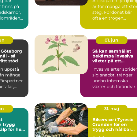
ig där
Att köpa en fyrhjuli
inns på
är för många ett sto
tadskärnor,
steg. Fordonet blir
riområden
ofta en trogen
öpcentrum.
följeslagare i vard...
jun
01. jun
 Göteborg
Så kan samhället
mål - så
bekämpa invasiva
rätt stöd
växter på ett
hållbart sätt
an uppstå
Invasiva arter spride
 än många
sig snabbt, tränger
ffärspartner
undan inhemska
talar,...
växter och förändrar
hela ekosystem.
Kommu...
jun
31. maj
tt
Bilservice i Tyresö:
gg
Grunden för en
jälp för hela
trygg och hållbar
bilvardag