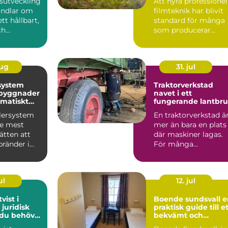
sutveckling
Att hyra professionel
andlar om
filmteknik har blivit
tt hållbart,
standard för många
ch
som producerar
 led...
reklamfilm,
webbvideo...
aug
31. jul
system
Traktorverkstad
 byggnader
navet i ett
matiskt
fungerande lantbr
dd
klersystem
En traktorverkstad ä
de mest
mer än bara en plats
sätten att
där maskiner lagas.
bränder i
För många
. Systemet
lantbrukare är den
hjärtat ...
ul
12. jul
vist i
Boende sundsvall en
 juridisk
praktisk guide till e
 du behöver
bekvämt och
prisvärt boende