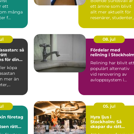
vist
Boende Sundsvall är
r ett
ett ämne som blivit
som många
allt mer aktuellt för
r f...
resenärer, studenter,
arbetspendlare o...
ul
08. jul
asastan: så
Fördelar med
rätt
relining i Stockhol
 för din
Relining har blivit et
fär
ller köpa
populärt alternativ
asastan
vid renovering av
m mer än
avloppssystem i
ter,
Stockholm. Denna ...
ar o...
ul
05. jul
in företag
Hyra ljus i
Stockholm: Så
tsen rätt
skapar du rätt
stämning för ditt