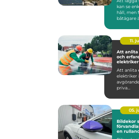
Att lägga 
kan se enk
håll, men
båtägare ä
tilläggning
11. j
Att anlita
och erfar
elektriker
Att anlita 
elektriker 
avgörande
priva...
05. 
Bildekor
förvandlar
en rullan
reklampe