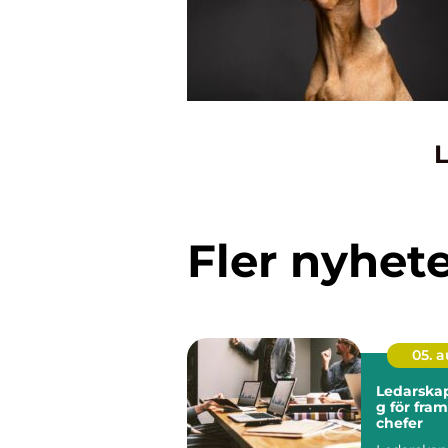
L
Fler nyhet
05. 
Ledarskap
g för fra
chefer