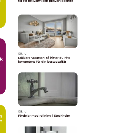
l
till ett bekvämt och prisvärt boende
09. jul
Mäklare Vasastan: så hittar du rätt
uk
kompetens för din bostadsaffär
r
08. jul
Fördelar med relining i Stockholm
tt