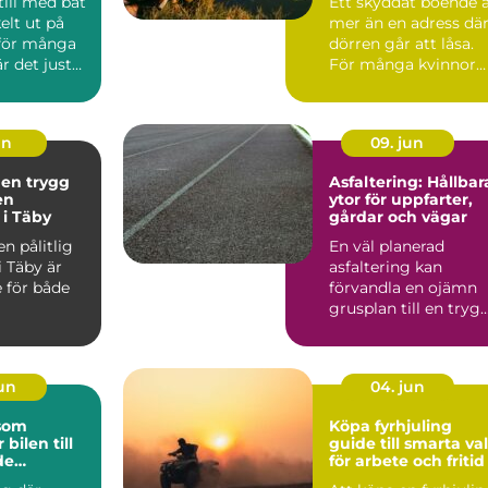
till med båt
Ett skyddat boende 
elt ut på
mer än en adress dä
 för många
dörren går att låsa.
r det just
För många kvinnor
en so...
handlar det om ski...
un
09. jun
 en trygg
Asfaltering: Hållbar
en
ytor för uppfarter,
 i Täby
gårdar och vägar
en pålitlig
En väl planerad
i Täby är
asfaltering kan
 för både
förvandla en ojämn
grusplan till en trygg
snygg och ...
jun
04. jun
 som
Köpa fyrhjuling
 bilen till
guide till smarta val
de
för arbete och fritid
lare