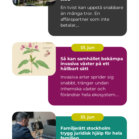
En tvist kan uppstå snabbare
än många tror. En
affärspartner som inte
betalar,...
01. jun
Så kan samhället bekämpa
invasiva växter på ett
hållbart sätt
Invasiva arter sprider sig
snabbt, tränger undan
inhemska växter och
förändrar hela ekosystem.
Kommu...
01. jun
Familjerätt stockholm
trygg juridisk hjälp för hela
familjen