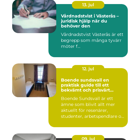
13. jul
Vårdnadstvist i Västerås –
juridisk hjälp när du
behöver den
Vårdnadstvist Västerås är ett
begrepp som många tyvärr
möter f...
12. jul
Boende sundsvall en
praktisk guide till ett
bekvämt och prisvärt
boende
Boende Sundsvall är ett
ämne som blivit allt mer
aktuellt för resenärer,
studenter, arbetspendlare o...
09. jul