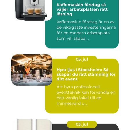
Kaffemaskin företag så
väljer arbetsplatsen rätt
lösning
kaffemaskin företag är en av
de viktigaste investeringarna
för en modern arbetsplats
som vill skapa ...
05. jul
Hyra ljus i Stockholm: Så
skapar du rätt stämning för
ditt event
Att hyra professionell
eventteknik kan förvandla en
helt vanlig lokal till en
minnesvärd u...
03. jul