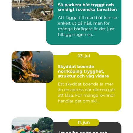
Så parkera båt tryggt och
smidigt i svenska farvatten
Att lägga till med båt kan se
enkelt ut på håll, men för
många båtägare är det just
tilläggningen so...
03. jul
Skyddat boende
norrköping trygghet,
struktur och väg vidare
Ett skyddat boende är mer
än en adress där dörren går
att låsa. För många kvinnor
handlar det om ski...
11. jun