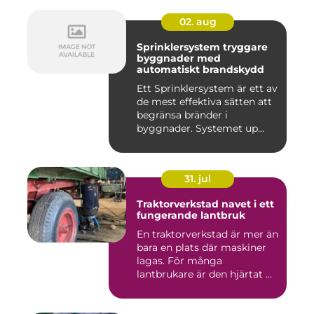
02. aug
Sprinklersystem tryggare
byggnader med
automatiskt brandskydd
Ett Sprinklersystem är ett av
de mest effektiva sätten att
begränsa bränder i
byggnader. Systemet up...
31. jul
Traktorverkstad navet i ett
fungerande lantbruk
En traktorverkstad är mer än
bara en plats där maskiner
lagas. För många
lantbrukare är den hjärtat ...