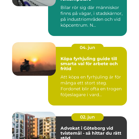
Bilar rör sig där människor
finns på vägar, i stadskärnor,
på industriområden och vid
köpcentrum. N...
04. jun
Köpa fyrhjuling guide till
smarta val för arbete och
fritid
Att köpa en fyrhjuling är för
många ett stort steg.
Fordonet blir ofta en trogen
följeslagare i vard...
02. jun
Advokat i Göteborg vid
tvistemål - så hittar du rätt
stöd