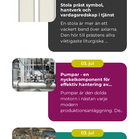
Stola präst symbol,
hantverk och
vardagsredskap i tjänst
En stola är mer än ett
vackert band över axlarna.
Den hör till prästens allra
viktigaste liturgiska ...
03. jul
Pumpar - en
nyckelkomponent för
effektiv hantering av
vätskor
Pumpar är den dolda
motorn i nästan varje
modern
produktionsanläggning. De
flyttar v&...
03. jul