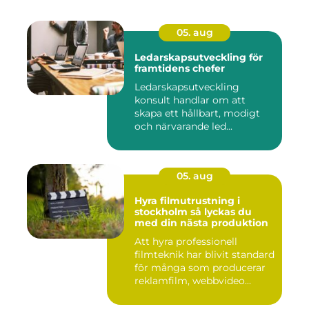
05. aug
Ledarskapsutveckling för
framtidens chefer
Ledarskapsutveckling
konsult handlar om att
skapa ett hållbart, modigt
och närvarande led...
05. aug
Hyra filmutrustning i
stockholm så lyckas du
med din nästa produktion
Att hyra professionell
filmteknik har blivit standard
för många som producerar
reklamfilm, webbvideo...