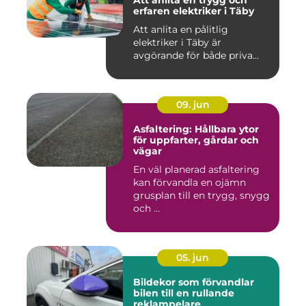
Att anlita en trygg och
erfaren elektriker i Täby
Att anlita en pålitlig
elektriker i Täby är
avgörande för både priva...
09. jun
Asfaltering: Hållbara ytor
för uppfarter, gårdar och
vägar
En väl planerad asfaltering
kan förvandla en ojämn
grusplan till en trygg, snygg
och ...
05. jun
Bildekor som förvandlar
bilen till en rullande
reklampelare