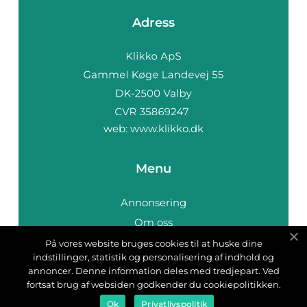
Adress
web:
www.klikko.dk
Menu
Annonsering
Om oss
Cookies
På vores website bruges cookies til at huske dine
indstillinger, statistik og personalisering af indhold og
Kontakta oss
annoncer. Denne information deles med tredjepart. Ved
Sitemap
fortsat brug af websiden godkender du cookiepolitikken.
Ok
Privatlivspolitik