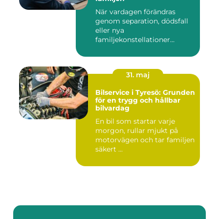
När vardagen förändras
genom separation, dödsfall
eller nya
familjekonstellationer
uppstår ofta fråg...
31. maj
Bilservice i Tyresö: Grunden
för en trygg och hållbar
bilvardag
En bil som startar varje
morgon, rullar mjukt på
motorvägen och tar familjen
säkert ...