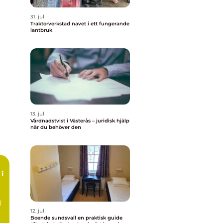
31. jul
Traktorverkstad navet i ett fungerande
lantbruk
13. jul
Vårdnadstvist i Västerås – juridisk hjälp
när du behöver den
i
l
12. jul
Boende sundsvall en praktisk guide