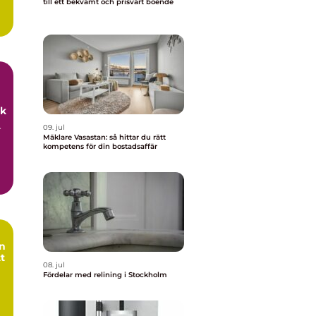
till ett bekvämt och prisvärt boende
uk
09. jul
r
Mäklare Vasastan: så hittar du rätt
kompetens för din bostadsaffär
tt
08. jul
Fördelar med relining i Stockholm