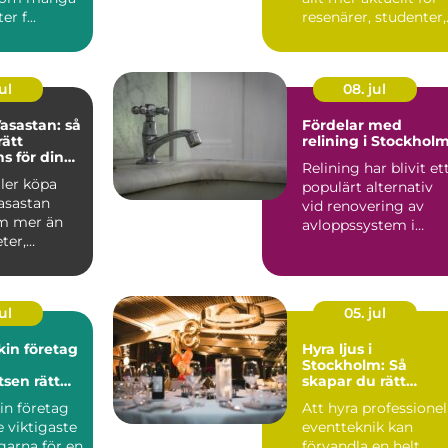
r f...
resenärer, studenter,
arbetspendlare o...
ul
08. jul
asastan: så
Fördelar med
rätt
relining i Stockhol
 för din
Relining har blivit et
fär
ller köpa
populärt alternativ
asastan
vid renovering av
m mer än
avloppssystem i
ter,
Stockholm. Denna ...
ar o...
ul
05. jul
in företag
Hyra ljus i
Stockholm: Så
tsen rätt
skapar du rätt
stämning för ditt
in företag
Att hyra professionel
event
e viktigaste
eventteknik kan
garna för en
förvandla en helt