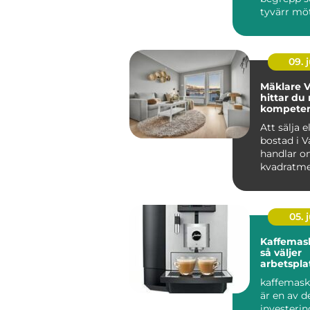
tyvärr möte
09. j
Mäklare V
hittar du 
kompetens
bostadsaf
Att sälja e
bostad i V
handlar o
kvadratme
budgivning
05. j
Kaffemask
så väljer
arbetspla
lösning
kaffemask
är en av d
investerin