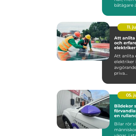
båtägare ä
tilläggning
11. j
Att anlita
och erfar
elektriker
Att anlita 
elektriker 
avgörande
priva...
05. 
Bildekor
förvandlar
en rullan
reklampe
Bilar rör s
människor f
vägar, i s