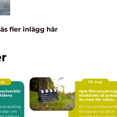
äs fler inlägg här
er
aug
05. aug
sutvecklin
Hyra filmutrustning 
mtidens
stockholm så lyckas
du med din nästa
produktion
sutveckling
Att hyra professionel
andlar om
filmteknik har blivit
tt hållbart,
standard för många