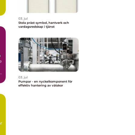
03. jul
Stola präst symbol, hantverk och
vardagsredskap i tjänst
r
a
e
i
03. jul
Pumpar - en nyckelkomponent för
effektiv hantering av vätskor
är
r