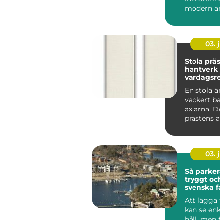
modern ar
som vill sk
03. j
Stola präst symb
hantverk
vardagsre
tjänst
En stola ä
vackert b
axlarna. De
prästens a
viktigaste 
03. j
Så parker
tryggt oc
svenska f
Att lägga 
kan se enk
håll, men