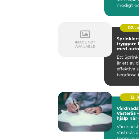
modigt o
närvarande
02. 
Sprinkler
tryggare
med auto
brandsky
Ett Sprin
är ett av 
effektiva 
begränsa 
byggnader
up...
13. j
Vårdnadst
Västerås –
hjälp när
den
Vårdnadst
Västerås ä
begrepp 