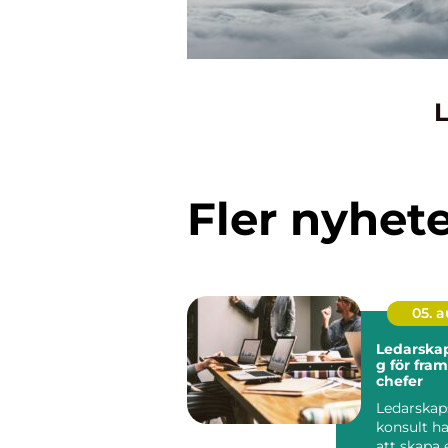
L
Fler nyhet
05. 
Ledarskap
g för fra
chefer
Ledarskap
konsult h
att skapa e