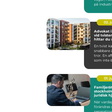
på indust
och vid k
N...
02. 
Advokat i
vid tviste
hittar du 
En tvist k
snabbare
tror. En a
som inte be
01. 
Familjerä
stockholm try
juridisk h
familjen
När varda
förändras
separation