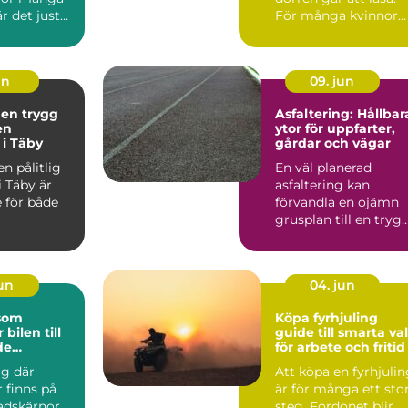
r det just
För många kvinnor
en so...
handlar det om ski...
un
09. jun
 en trygg
Asfaltering: Hållbar
en
ytor för uppfarter,
 i Täby
gårdar och vägar
en pålitlig
En väl planerad
i Täby är
asfaltering kan
 för både
förvandla en ojämn
grusplan till en trygg
snygg och ...
jun
04. jun
 som
Köpa fyrhjuling
 bilen till
guide till smarta val
de
för arbete och fritid
lare
ig där
Att köpa en fyrhjuli
inns på
är för många ett sto
tadskärnor,
steg. Fordonet blir