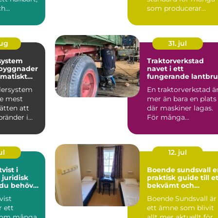
ch
som producerar
 led...
reklamfilm,
webbvideo...
aug
31. jul
system
Traktorverkstad
 byggnader
navet i ett
matiskt
fungerande lantbr
dd
klersystem
En traktorverkstad ä
de mest
mer än bara en plats
sätten att
där maskiner lagas.
bränder i
För många
. Systemet
lantbrukare är den
hjärtat ...
ul
12. jul
vist i
Boende sundsvall en
 juridisk
praktisk guide till e
 du behöver
bekvämt och
prisvärt boende
vist
Boende Sundsvall är
r ett
ett ämne som blivit
som många
allt mer aktuellt för