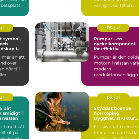
betsplats
vanlig lokal till en
apa ...
minnesvärd u...
ul
03. jul
ol,
Pumpar - en
 och
nyckelkomponent
dskap i
för effektiv
hantering av vätsko
r mer än ett
Pumpar är den dold
and över
motorn i nästan varj
n hör till
modern
llra
produktionsanläggn
liturgiska ...
ng. De flyttar v&...
ul
03. jul
a båt
Skyddat boende
h smidigt i
norrköping
arvatten
trygghet, struktur
och väg vidare
till med båt
Ett skyddat boende 
elt ut på
mer än en adress dä
 för många
dörren går att låsa.