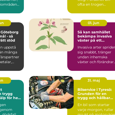
riområden
ofta en trogen
öpcentrum.
följeslagare i vard...
jun
01. jun
 Göteborg
Så kan samhället
mål - så
bekämpa invasiva
rätt stöd
växter på ett
hållbart sätt
an uppstå
Invasiva arter spride
 än många
sig snabbt, tränger
ffärspartner
undan inhemska
talar,...
växter och förändrar
hela ekosystem.
Kommu...
jun
31. maj
tt
Bilservice i Tyresö:
gg
Grunden för en
jälp för hela
trygg och hållbar
bilvardag
gen
En bil som startar
 genom
varje morgon, rullar
, dödsfall
mjukt på motorväg