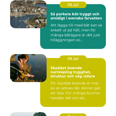
03. jul
Så parkera båt tryggt och
smidigt i svenska farvatten
Att lägga till med båt kan se
enkelt ut på håll, men för
många båtägare är det just
tilläggningen so...
03. jul
Skyddat boende
norrköping trygghet,
struktur och väg vidare
Ett skyddat boende är mer
än en adress där dörren går
att låsa. För många kvinnor
handlar det om ski...