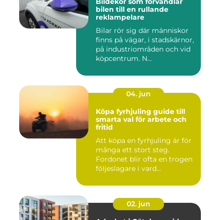
Bildekor som förvandlar
bilen till en rullande
reklampelare
Bilar rör sig där människor
finns på vägar, i stadskärnor,
på industriområden och vid
köpcentrum. N...
04. jun
Köpa fyrhjuling guide till
smarta val för arbete och
fritid
Att köpa en fyrhjuling är för
många ett stort steg.
Fordonet blir ofta en trogen
följeslagare i vard...
02. jun