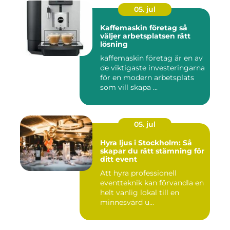
05. jul
Kaffemaskin företag så
väljer arbetsplatsen rätt
lösning
kaffemaskin företag är en av
de viktigaste investeringarna
för en modern arbetsplats
som vill skapa ...
05. jul
Hyra ljus i Stockholm: Så
skapar du rätt stämning för
ditt event
Att hyra professionell
eventteknik kan förvandla en
helt vanlig lokal till en
minnesvärd u...