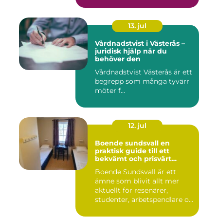
13. jul
Vårdnadstvist i Västerås –
juridisk hjälp när du
behöver den
Vårdnadstvist Västerås är ett
begrepp som många tyvärr
möter f...
12. jul
Boende sundsvall en
praktisk guide till ett
bekvämt och prisvärt
boende
Boende Sundsvall är ett
ämne som blivit allt mer
aktuellt för resenärer,
studenter, arbetspendlare o...