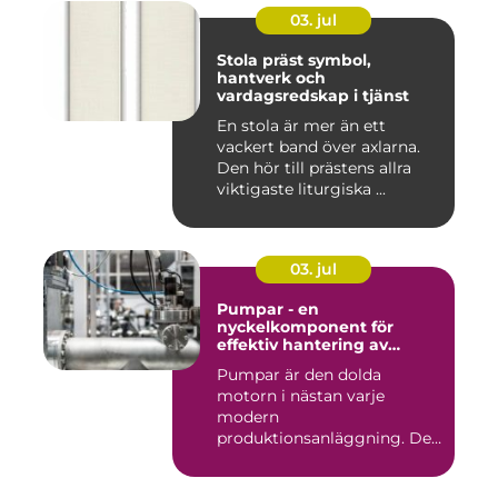
03. jul
Stola präst symbol,
hantverk och
vardagsredskap i tjänst
En stola är mer än ett
vackert band över axlarna.
Den hör till prästens allra
viktigaste liturgiska ...
03. jul
Pumpar - en
nyckelkomponent för
effektiv hantering av
vätskor
Pumpar är den dolda
motorn i nästan varje
modern
produktionsanläggning. De
flyttar v&...