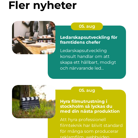
Fler nyheter
05. aug
Ledarskapsutveckling för
framtidens chefer
Ledarskapsutveckling
konsult handlar om att
skapa ett hållbart, modigt
och närvarande led...
05. aug
Hyra filmutrustning i
stockholm så lyckas du
med din nästa produktion
Att hyra professionell
filmteknik har blivit standard
för många som producerar
reklamfilm, webbvideo...