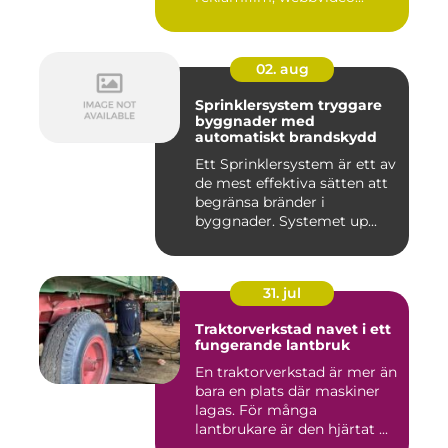
02. aug
Sprinklersystem tryggare
byggnader med
automatiskt brandskydd
Ett Sprinklersystem är ett av
de mest effektiva sätten att
begränsa bränder i
byggnader. Systemet up...
31. jul
Traktorverkstad navet i ett
fungerande lantbruk
En traktorverkstad är mer än
bara en plats där maskiner
lagas. För många
lantbrukare är den hjärtat ...