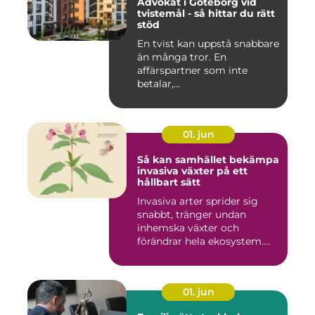
Advokat i Göteborg vid
tvistemål - så hittar du rätt
stöd
En tvist kan uppstå snabbare
än många tror. En
affärspartner som inte
betalar,...
01. jun
Så kan samhället bekämpa
invasiva växter på ett
hållbart sätt
Invasiva arter sprider sig
snabbt, tränger undan
inhemska växter och
förändrar hela ekosystem.
Kommu...
01. jun