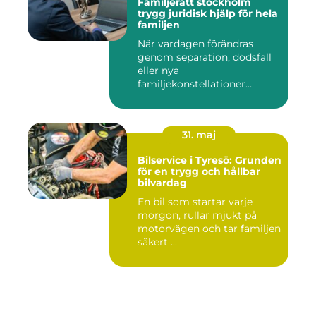
Familjerätt stockholm
trygg juridisk hjälp för hela
familjen
När vardagen förändras
genom separation, dödsfall
eller nya
familjekonstellationer
uppstår ofta fråg...
31. maj
Bilservice i Tyresö: Grunden
för en trygg och hållbar
bilvardag
En bil som startar varje
morgon, rullar mjukt på
motorvägen och tar familjen
säkert ...