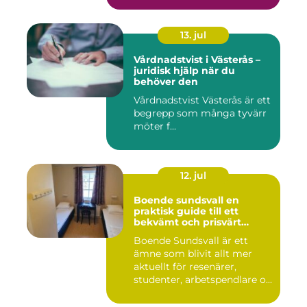
13. jul
Vårdnadstvist i Västerås –
juridisk hjälp när du
behöver den
Vårdnadstvist Västerås är ett
begrepp som många tyvärr
möter f...
12. jul
Boende sundsvall en
praktisk guide till ett
bekvämt och prisvärt
boende
Boende Sundsvall är ett
ämne som blivit allt mer
aktuellt för resenärer,
studenter, arbetspendlare o...