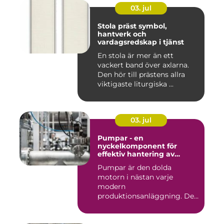
03. jul
Stola präst symbol,
hantverk och
vardagsredskap i tjänst
En stola är mer än ett
vackert band över axlarna.
Den hör till prästens allra
viktigaste liturgiska ...
03. jul
Pumpar - en
nyckelkomponent för
effektiv hantering av
vätskor
Pumpar är den dolda
motorn i nästan varje
modern
produktionsanläggning. De
flyttar v&...