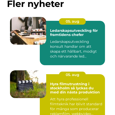
Fler nyheter
05. aug
Ledarskapsutveckling för
framtidens chefer
Ledarskapsutveckling
konsult handlar om att
skapa ett hållbart, modigt
och närvarande led...
05. aug
Hyra filmutrustning i
stockholm så lyckas du
med din nästa produktion
Att hyra professionell
filmteknik har blivit standard
för många som producerar
reklamfilm, webbvideo...