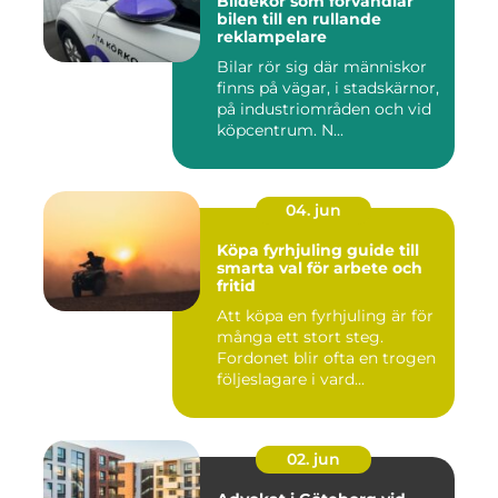
Bildekor som förvandlar
bilen till en rullande
reklampelare
Bilar rör sig där människor
finns på vägar, i stadskärnor,
på industriområden och vid
köpcentrum. N...
04. jun
Köpa fyrhjuling guide till
smarta val för arbete och
fritid
Att köpa en fyrhjuling är för
många ett stort steg.
Fordonet blir ofta en trogen
följeslagare i vard...
02. jun