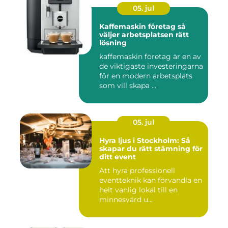
05. jul
Kaffemaskin företag så
väljer arbetsplatsen rätt
lösning
kaffemaskin företag är en av
de viktigaste investeringarna
för en modern arbetsplats
som vill skapa ...
05. jul
Hyra ljus i Stockholm: Så
skapar du rätt stämning för
ditt event
Att hyra professionell
eventteknik kan förvandla en
helt vanlig lokal till en
minnesvärd u...