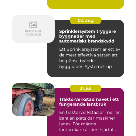
02. aug
Sprinklersystem tryggare
byggnader med
automatiskt brandskydd
Ett Sprinklersystem är ett av
de mest effektiva sätten att
begränsa bränder i
byggnader. Systemet up...
31. jul
Traktorverkstad navet i ett
fungerande lantbruk
En traktorverkstad är mer än
bara en plats där maskiner
lagas. För många
lantbrukare är den hjärtat ...