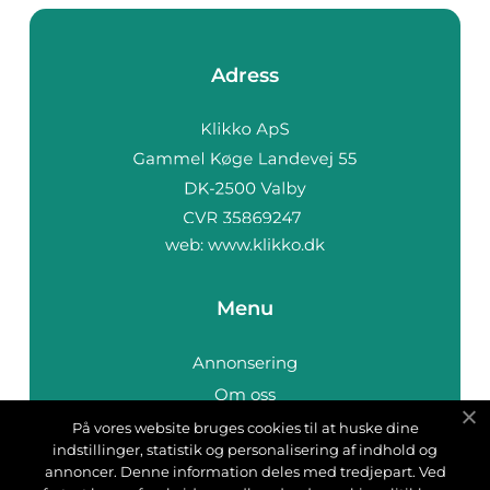
Adress
web:
www.klikko.dk
Menu
Annonsering
Om oss
Cookies
På vores website bruges cookies til at huske dine
indstillinger, statistik og personalisering af indhold og
Kontakta oss
annoncer. Denne information deles med tredjepart. Ved
Sitemap