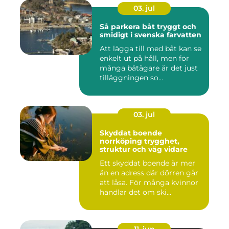
03. jul
Så parkera båt tryggt och
smidigt i svenska farvatten
Att lägga till med båt kan se
enkelt ut på håll, men för
många båtägare är det just
tilläggningen so...
03. jul
Skyddat boende
norrköping trygghet,
struktur och väg vidare
Ett skyddat boende är mer
än en adress där dörren går
att låsa. För många kvinnor
handlar det om ski...