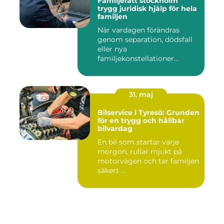
Familjerätt stockholm
trygg juridisk hjälp för hela
familjen
När vardagen förändras
genom separation, dödsfall
eller nya
familjekonstellationer
uppstår ofta fråg...
31. maj
Bilservice i Tyresö: Grunden
för en trygg och hållbar
bilvardag
En bil som startar varje
morgon, rullar mjukt på
motorvägen och tar familjen
säkert ...