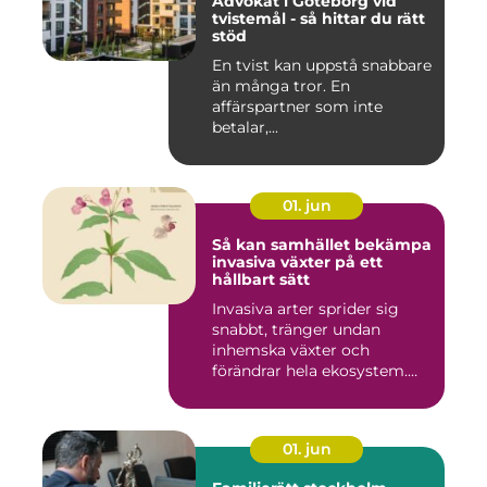
Advokat i Göteborg vid
tvistemål - så hittar du rätt
stöd
En tvist kan uppstå snabbare
än många tror. En
affärspartner som inte
betalar,...
01. jun
Så kan samhället bekämpa
invasiva växter på ett
hållbart sätt
Invasiva arter sprider sig
snabbt, tränger undan
inhemska växter och
förändrar hela ekosystem.
Kommu...
01. jun