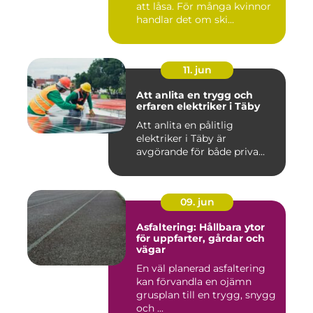
att låsa. För många kvinnor
handlar det om ski...
11. jun
Att anlita en trygg och
erfaren elektriker i Täby
Att anlita en pålitlig
elektriker i Täby är
avgörande för både priva...
09. jun
Asfaltering: Hållbara ytor
för uppfarter, gårdar och
vägar
En väl planerad asfaltering
kan förvandla en ojämn
grusplan till en trygg, snygg
och ...