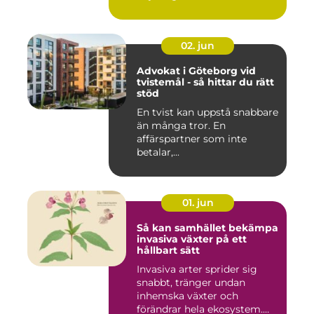
02. jun
Advokat i Göteborg vid
tvistemål - så hittar du rätt
stöd
En tvist kan uppstå snabbare
än många tror. En
affärspartner som inte
betalar,...
01. jun
Så kan samhället bekämpa
invasiva växter på ett
hållbart sätt
Invasiva arter sprider sig
snabbt, tränger undan
inhemska växter och
förändrar hela ekosystem.