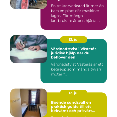
En traktorverkstad är mer än
bara en plats där maskiner
lagas. För många
lantbrukare är den hjärtat ...
13. jul
Vårdnadstvist i Västerås –
juridisk hjälp när du
behöver den
Vårdnadstvist Västerås är ett
begrepp som många tyvärr
möter f...
12. jul
Boende sundsvall en
praktisk guide till ett
bekvämt och prisvärt
boende