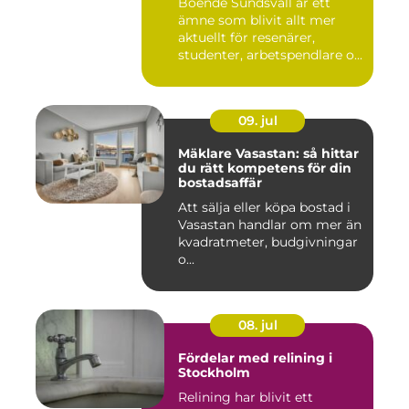
Boende Sundsvall är ett
ämne som blivit allt mer
aktuellt för resenärer,
studenter, arbetspendlare o...
09. jul
Mäklare Vasastan: så hittar
du rätt kompetens för din
bostadsaffär
Att sälja eller köpa bostad i
Vasastan handlar om mer än
kvadratmeter, budgivningar
o...
08. jul
Fördelar med relining i
Stockholm
Relining har blivit ett