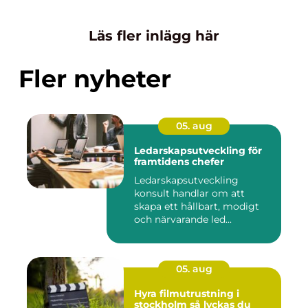
Läs fler inlägg här
Fler nyheter
05. aug
Ledarskapsutveckling för
framtidens chefer
Ledarskapsutveckling
konsult handlar om att
skapa ett hållbart, modigt
och närvarande led...
05. aug
Hyra filmutrustning i
stockholm så lyckas du