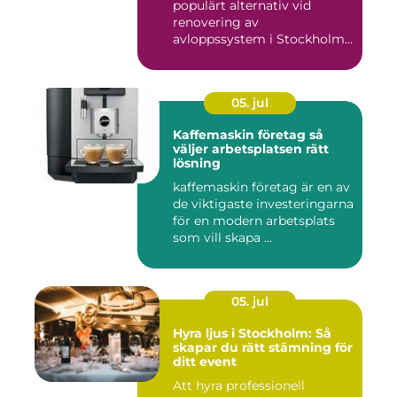
populärt alternativ vid
renovering av
avloppssystem i Stockholm.
Denna ...
05. jul
Kaffemaskin företag så
väljer arbetsplatsen rätt
lösning
kaffemaskin företag är en av
de viktigaste investeringarna
för en modern arbetsplats
som vill skapa ...
05. jul
Hyra ljus i Stockholm: Så
skapar du rätt stämning för
ditt event
Att hyra professionell