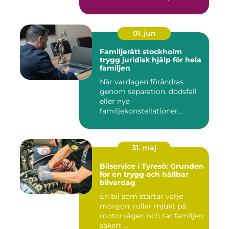
Kommu...
01. jun
Familjerätt stockholm
trygg juridisk hjälp för hela
familjen
När vardagen förändras
genom separation, dödsfall
eller nya
familjekonstellationer
uppstår ofta fråg...
31. maj
Bilservice i Tyresö: Grunden
för en trygg och hållbar
bilvardag
En bil som startar varje
morgon, rullar mjukt på
motorvägen och tar familjen
säkert ...