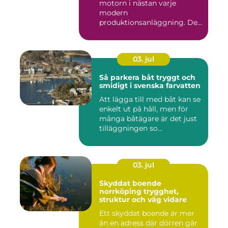
motorn i nästan varje
modern
produktionsanläggning. De
flyttar v&...
03. jul
Så parkera båt tryggt och
smidigt i svenska farvatten
Att lägga till med båt kan se
enkelt ut på håll, men för
många båtägare är det just
tilläggningen so...
03. jul
Skyddat boende
norrköping trygghet,
struktur och väg vidare
Ett skyddat boende är mer
än en adress där dörren går