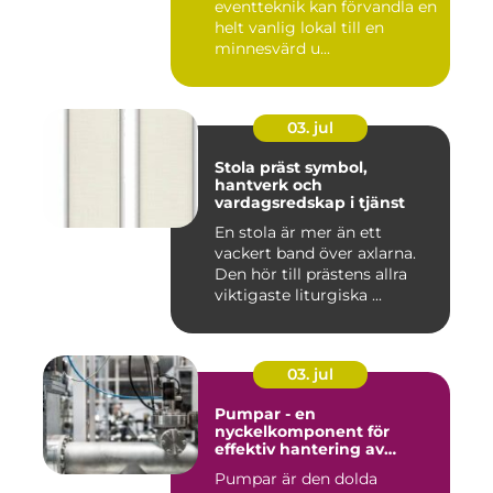
eventteknik kan förvandla en
helt vanlig lokal till en
minnesvärd u...
03. jul
Stola präst symbol,
hantverk och
vardagsredskap i tjänst
En stola är mer än ett
vackert band över axlarna.
Den hör till prästens allra
viktigaste liturgiska ...
03. jul
Pumpar - en
nyckelkomponent för
effektiv hantering av
vätskor
Pumpar är den dolda