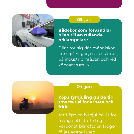
05. jun
Bildekor som förvandlar
bilen till en rullande
reklampelare
Bilar rör sig där människor
finns på vägar, i stadskärnor,
på industriområden och vid
köpcentrum. N...
04. jun
Köpa fyrhjuling guide till
smarta val för arbete och
fritid
Att köpa en fyrhjuling är för
många ett stort steg.
Fordonet blir ofta en trogen
följeslagare i vard...