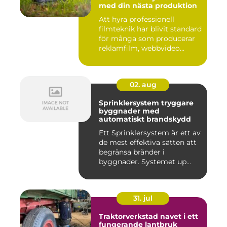
med din nästa produktion
Att hyra professionell
filmteknik har blivit standard
för många som producerar
reklamfilm, webbvideo...
02. aug
Sprinklersystem tryggare
byggnader med
automatiskt brandskydd
Ett Sprinklersystem är ett av
de mest effektiva sätten att
begränsa bränder i
byggnader. Systemet up...
31. jul
Traktorverkstad navet i ett
fungerande lantbruk