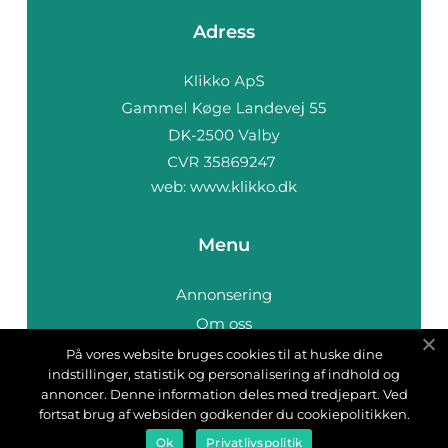
Adress
web:
www.klikko.dk
Menu
Annonsering
Om oss
Cookies
På vores website bruges cookies til at huske dine
indstillinger, statistik og personalisering af indhold og
Kontakta oss
annoncer. Denne information deles med tredjepart. Ved
Sitemap
fortsat brug af websiden godkender du cookiepolitikken.
Ok
Privatlivspolitik