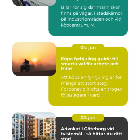
Bilar rör sig där människor
finns på vägar, i stadskärnor,
på industriområden och vid
köpcentrum. N...
04. jun
Köpa fyrhjuling guide till
smarta val för arbete och
fritid
Att köpa en fyrhjuling är för
många ett stort steg.
Fordonet blir ofta en trogen
följeslagare i vard...
02. jun
Advokat i Göteborg vid
tvistemål - så hittar du rätt
stöd