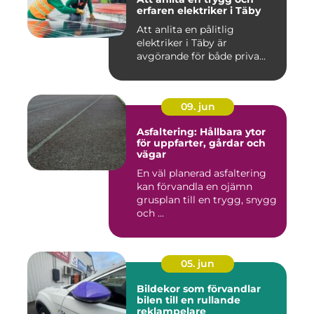
erfaren elektriker i Täby
Att anlita en pålitlig
elektriker i Täby är
avgörande för både priva...
09. jun
Asfaltering: Hållbara ytor
för uppfarter, gårdar och
vägar
En väl planerad asfaltering
kan förvandla en ojämn
grusplan till en trygg, snygg
och ...
05. jun
Bildekor som förvandlar
bilen till en rullande
reklampelare