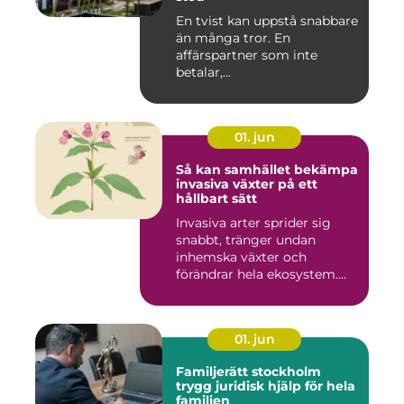
En tvist kan uppstå snabbare
än många tror. En
affärspartner som inte
betalar,...
01. jun
Så kan samhället bekämpa
invasiva växter på ett
hållbart sätt
Invasiva arter sprider sig
snabbt, tränger undan
inhemska växter och
förändrar hela ekosystem.
Kommu...
01. jun
Familjerätt stockholm
trygg juridisk hjälp för hela
familjen