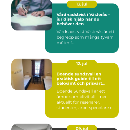
13. jul
Vårdnadstvist i Västerås –
juridisk hjälp när du
behöver den
Vårdnadstvist Västerås är ett
begrepp som många tyvärr
möter f...
12. jul
Boende sundsvall en
praktisk guide till ett
bekvämt och prisvärt
boende
Boende Sundsvall är ett
ämne som blivit allt mer
aktuellt för resenärer,
studenter, arbetspendlare o...
09. jul