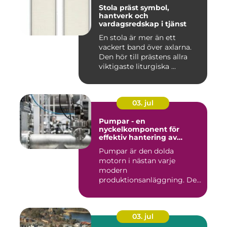
Stola präst symbol,
hantverk och
vardagsredskap i tjänst
En stola är mer än ett
vackert band över axlarna.
Den hör till prästens allra
viktigaste liturgiska ...
03. jul
Pumpar - en
nyckelkomponent för
effektiv hantering av
vätskor
Pumpar är den dolda
motorn i nästan varje
modern
produktionsanläggning. De
flyttar v&...
03. jul