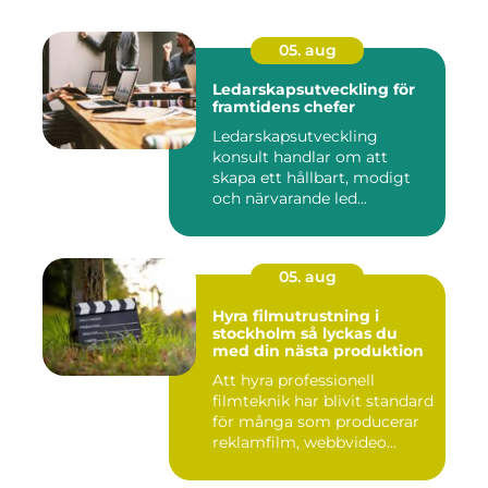
05. aug
Ledarskapsutveckling för
framtidens chefer
Ledarskapsutveckling
konsult handlar om att
skapa ett hållbart, modigt
och närvarande led...
05. aug
Hyra filmutrustning i
stockholm så lyckas du
med din nästa produktion
Att hyra professionell
filmteknik har blivit standard
för många som producerar
reklamfilm, webbvideo...