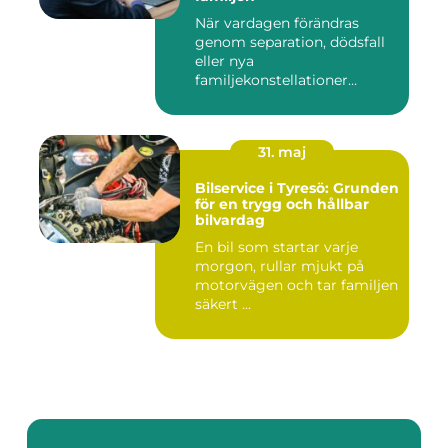
När vardagen förändras
genom separation, dödsfall
eller nya
familjekonstellationer
uppstår ofta fråg...
31. maj
Bilservice i Tyresö: Grunden
för en trygg och hållbar
bilvardag
En bil som startar varje
morgon, rullar mjukt på
motorvägen och tar familjen
säkert ...