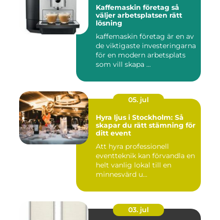
Kaffemaskin företag så
väljer arbetsplatsen rätt
lösning
kaffemaskin företag är en av
de viktigaste investeringarna
för en modern arbetsplats
som vill skapa ...
05. jul
Hyra ljus i Stockholm: Så
skapar du rätt stämning för
ditt event
Att hyra professionell
eventteknik kan förvandla en
helt vanlig lokal till en
minnesvärd u...
03. jul