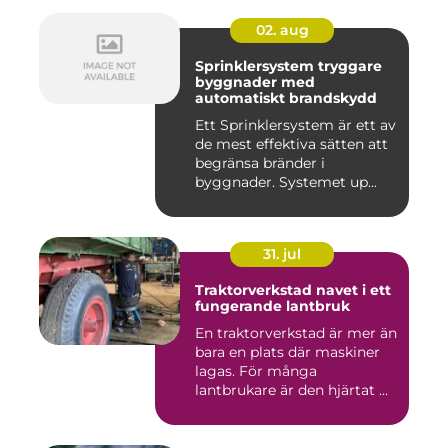
02. aug
Sprinklersystem tryggare
byggnader med
automatiskt brandskydd
Ett Sprinklersystem är ett av
de mest effektiva sätten att
begränsa bränder i
byggnader. Systemet up...
31. jul
Traktorverkstad navet i ett
fungerande lantbruk
En traktorverkstad är mer än
bara en plats där maskiner
lagas. För många
lantbrukare är den hjärtat ...