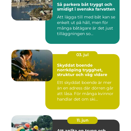
Så parkera båt tryggt och
smidigt i svenska farvatten
Att lägga till med båt kan se
enkelt ut på håll, men för
många båtägare är det just
tilläggningen so...
03. jul
Skyddat boende
norrköping trygghet,
struktur och väg vidare
Ett skyddat boende är mer
än en adress där dörren går
att låsa. För många kvinnor
handlar det om ski...
11. jun
Att anlita en trygg och