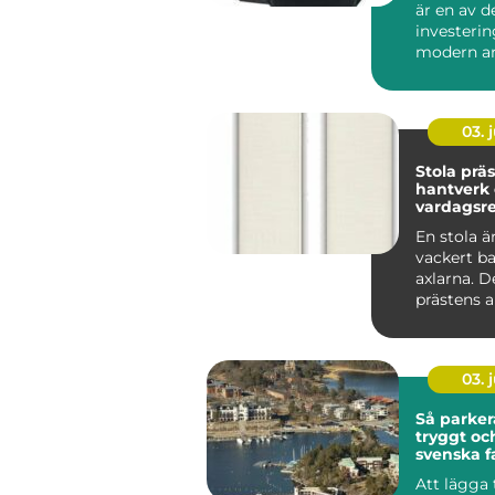
är en av d
investerin
modern ar
som vill sk
03. j
Stola präst symb
hantverk
vardagsre
tjänst
En stola ä
vackert b
axlarna. De
prästens a
viktigaste 
03. j
Så parker
tryggt oc
svenska f
Att lägga 