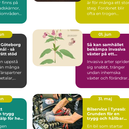
inns på
är för många ett sto
tadskärnor,
steg. Fordonet blir
riområden
ofta en trogen
öpcentrum.
följeslagare i vard...
jun
01. jun
 Göteborg
Så kan samhället
mål - så
bekämpa invasiva
rätt stöd
växter på ett
hållbart sätt
an uppstå
Invasiva arter spride
 än många
sig snabbt, tränger
ffärspartner
undan inhemska
talar,...
växter och förändrar
hela ekosystem.
Kommu...
jun
31. maj
tt
Bilservice i Tyresö:
gg
Grunden för en
jälp för hela
trygg och hållbar
bilvardag
gen
En bil som startar