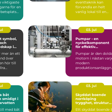
e viktigaste
eventteknik kan
garna för en
förvandla en helt
betsplats
vanlig lokal till en
apa ...
minnesvärd u...
ul
03. jul
ol,
Pumpar - en
 och
nyckelkomponent
dskap i
för effektiv
hantering av vätsko
r mer än ett
Pumpar är den dold
and över
motorn i nästan varj
n hör till
modern
llra
produktionsanläggn
liturgiska ...
ng. De flyttar v&...
ul
03. jul
a båt
Skyddat boende
h smidigt i
norrköping
arvatten
trygghet, struktur
och väg vidare
till med båt
Ett skyddat boende 