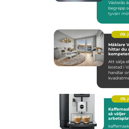
Västerås ä
begrepp 
tyvärr möte
09. j
Mäklare V
hittar du 
kompetens
bostadsaf
Att sälja e
bostad i V
handlar o
kvadratme
budgivning
05. j
Kaffemask
så väljer
arbetspla
lösning
kaffemask