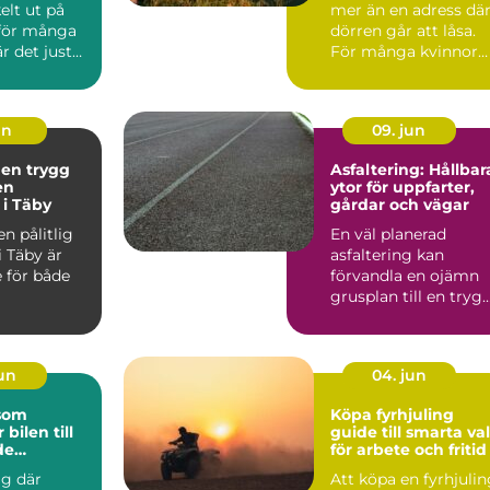
elt ut på
mer än en adress dä
 för många
dörren går att låsa.
r det just
För många kvinnor
en so...
handlar det om ski...
un
09. jun
 en trygg
Asfaltering: Hållbar
en
ytor för uppfarter,
 i Täby
gårdar och vägar
en pålitlig
En väl planerad
i Täby är
asfaltering kan
 för både
förvandla en ojämn
grusplan till en trygg
snygg och ...
jun
04. jun
 som
Köpa fyrhjuling
 bilen till
guide till smarta val
de
för arbete och fritid
lare
ig där
Att köpa en fyrhjuli