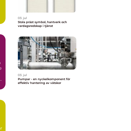
03. jul
Stola präst symbol, hantverk och
vardagsredskap i tjänst
r
a
e
03. jul
i
Pumpar - en nyckelkomponent för
effektiv hantering av vätskor
är