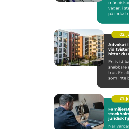
människor f
vägar, i s
på indust
och vid k
N...
02. 
Advokat i
vid tviste
hittar du 
En tvist k
snabbare
tror. En a
som inte be
01. 
Familjerä
stockholm try
juridisk h
familjen
När varda