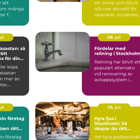
r ett
ett ämne som blivit
som många
allt mer aktuellt för
r f...
resenärer, studenter,
arbetspendlare o...
ul
08. jul
asastan: så
Fördelar med
rätt
relining i Stockhol
 för din
Relining har blivit et
fär
ller köpa
populärt alternativ
asastan
vid renovering av
m mer än
avloppssystem i
ter,
Stockholm. Denna ...
ar o...
ul
05. jul
in företag
Hyra ljus i
Stockholm: Så
tsen rätt
skapar du rätt
stämning för ditt
in företag
Att hyra professionel
event