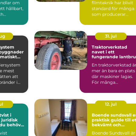
andlar om
filmteknik har blivit
tt hållbart,
standard för många
ch
som producerar
 led...
reklamfilm,
webbvideo...
aug
31. jul
system
Traktorverkstad
 byggnader
navet i ett
matiskt
fungerande lantbr
dd
klersystem
En traktorverkstad ä
de mest
mer än bara en plats
sätten att
där maskiner lagas.
bränder i
För många
. Systemet
lantbrukare är den
hjärtat ...
ul
12. jul
vist i
Boende sundsvall en
 juridisk
praktisk guide till e
 du behöver
bekvämt och
prisvärt boende
vist
Boende Sundsvall är