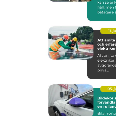
kan se enk
håll, men
båtägare ä
tilläggning
11. j
Att anlita
och erfar
elektriker
Att anlita 
elektriker 
avgörande
priva...
05. 
Bildekor
förvandlar
en rullan
reklampe
Bilar rör s