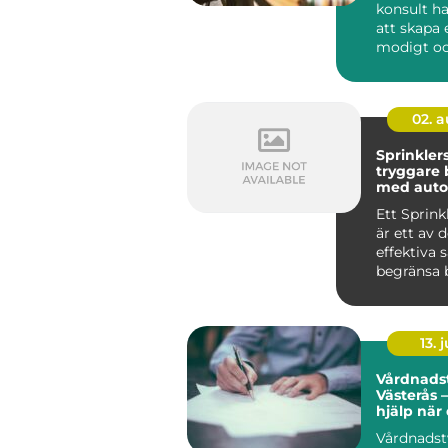
konsult h
att skapa e
modigt o
närvarande
02. 
Sprinkler
tryggare
med auto
brandsky
Ett Sprin
är ett av 
effektiva 
begränsa 
byggnader
up...
13. j
Vårdnadst
Västerås –
hjälp när
den
Vårdnadst