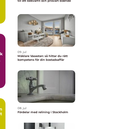
till ett bekvämt och prisvärt boende
09. jul
uk
Mäklare Vasastan: så hittar du rätt
kompetens för din bostadsaffär
r
08. jul
Fördelar med relining i Stockholm
tt