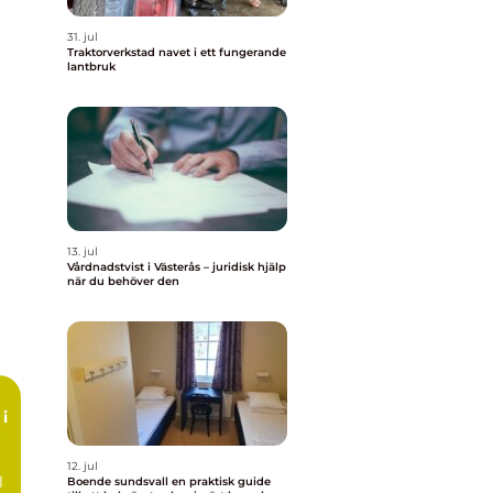
31. jul
Traktorverkstad navet i ett fungerande
lantbruk
13. jul
Vårdnadstvist i Västerås – juridisk hjälp
när du behöver den
i
12. jul
l
Boende sundsvall en praktisk guide