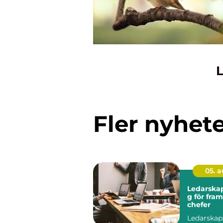
L
Fler nyhet
05. 
Ledarskap
g för fra
chefer
Ledarskap