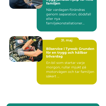
familjen
När vardagen förändras
genom separation, dödsfall
eller nya
familjekonstellationer
uppstår ofta fråg...
31. maj
Bilservice i Tyresö: Grunden
för en trygg och hållbar
bilvardag
En bil som startar varje
morgon, rullar mjukt på
motorvägen och tar familjen
säkert ...