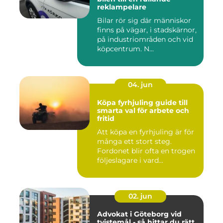
reklampelare
Bilar rör sig där människor
finns på vägar, i stadskärnor,
på industriområden och vid
köpcentrum. N...
04. jun
Köpa fyrhjuling guide till
smarta val för arbete och
fritid
Att köpa en fyrhjuling är för
många ett stort steg.
Fordonet blir ofta en trogen
följeslagare i vard...
02. jun
Advokat i Göteborg vid
tvistemål - så hittar du rätt