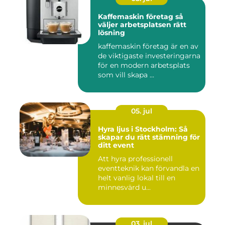
Kaffemaskin företag så
väljer arbetsplatsen rätt
lösning
kaffemaskin företag är en av
de viktigaste investeringarna
för en modern arbetsplats
som vill skapa ...
05. jul
Hyra ljus i Stockholm: Så
skapar du rätt stämning för
ditt event
Att hyra professionell
eventteknik kan förvandla en
helt vanlig lokal till en
minnesvärd u...
03. jul