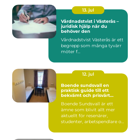
13. jul
Vårdnadstvist i Västerås –
juridisk hjälp när du
behöver den
Vårdnadstvist Västerås är ett
begrepp som många tyvärr
möter f...
12. jul
Boende sundsvall en
praktisk guide till ett
bekvämt och prisvärt
boende
Boende Sundsvall är ett
ämne som blivit allt mer
aktuellt för resenärer,
studenter, arbetspendlare o...