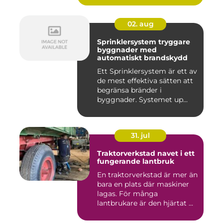
02. aug
Sprinklersystem tryggare
byggnader med
automatiskt brandskydd
Ett Sprinklersystem är ett av
de mest effektiva sätten att
begränsa bränder i
byggnader. Systemet up...
31. jul
Traktorverkstad navet i ett
fungerande lantbruk
En traktorverkstad är mer än
bara en plats där maskiner
lagas. För många
lantbrukare är den hjärtat ...