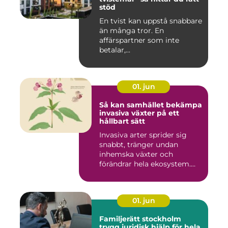
stöd
En tvist kan uppstå snabbare
än många tror. En
affärspartner som inte
betalar,...
01. jun
Så kan samhället bekämpa
invasiva växter på ett
hållbart sätt
Invasiva arter sprider sig
snabbt, tränger undan
inhemska växter och
förändrar hela ekosystem.
Kommu...
01. jun
Familjerätt stockholm
trygg juridisk hjälp för hela