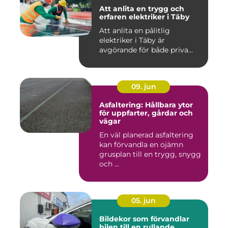
Att anlita en trygg och
erfaren elektriker i Täby
Att anlita en pålitlig
elektriker i Täby är
avgörande för både priva...
09. jun
Asfaltering: Hållbara ytor
för uppfarter, gårdar och
vägar
En väl planerad asfaltering
kan förvandla en ojämn
grusplan till en trygg, snygg
och ...
05. jun
Bildekor som förvandlar
bilen till en rullande