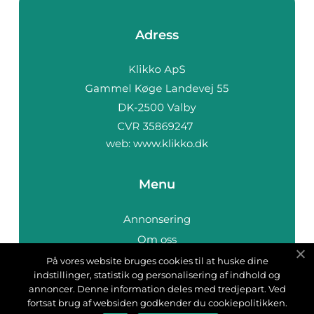
Adress
web:
www.klikko.dk
Menu
Annonsering
Om oss
Cookies
På vores website bruges cookies til at huske dine
indstillinger, statistik og personalisering af indhold og
Kontakta oss
annoncer. Denne information deles med tredjepart. Ved
Sitemap
fortsat brug af websiden godkender du cookiepolitikken.