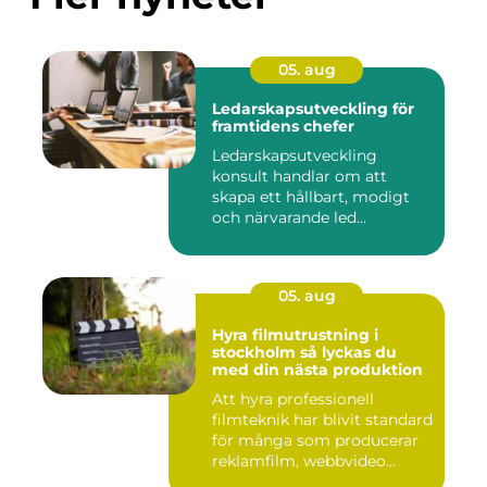
05. aug
Ledarskapsutveckling för
framtidens chefer
Ledarskapsutveckling
konsult handlar om att
skapa ett hållbart, modigt
och närvarande led...
05. aug
Hyra filmutrustning i
stockholm så lyckas du
med din nästa produktion
Att hyra professionell
filmteknik har blivit standard
för många som producerar
reklamfilm, webbvideo...