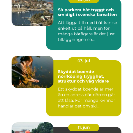
Så parkera båt tryggt och
smidigt i svenska farvatten
Att lägga till med båt kan se
enkelt ut på håll, men för
många båtägare är det just
tilläggningen so...
03. jul
Skyddat boende
norrköping trygghet,
struktur och väg vidare
Ett skyddat boende är mer
än en adress där dörren går
att låsa. För många kvinnor
handlar det om ski...
11. jun