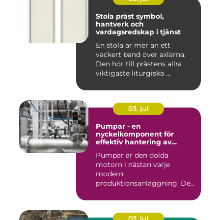
Stola präst symbol,
hantverk och
vardagsredskap i tjänst
En stola är mer än ett
vackert band över axlarna.
Den hör till prästens allra
viktigaste liturgiska ...
03. jul
Pumpar - en
nyckelkomponent för
effektiv hantering av
vätskor
Pumpar är den dolda
motorn i nästan varje
modern
produktionsanläggning. De
flyttar v&...
03. jul