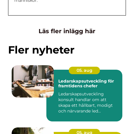
människor.
Läs fler inlägg här
Fler nyheter
05. aug
Ledarskapsutveckling för
framtidens chefer
Ledarskapsutveckling
konsult handlar om att
skapa ett hållbart, modigt
och närvarande led...
05. aug