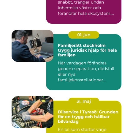
snabbt, tränger undan
inhemska växter och
förändrar hela ekosystem.
Kommu...
01. jun
Familjerätt stockholm
trygg juridisk hjälp för hela
familjen
När vardagen förändras
genom separation, dödsfall
eller nya
familjekonstellationer
uppstår ofta fråg...
31. maj
Bilservice i Tyresö: Grunden
för en trygg och hållbar
bilvardag
En bil som startar varje