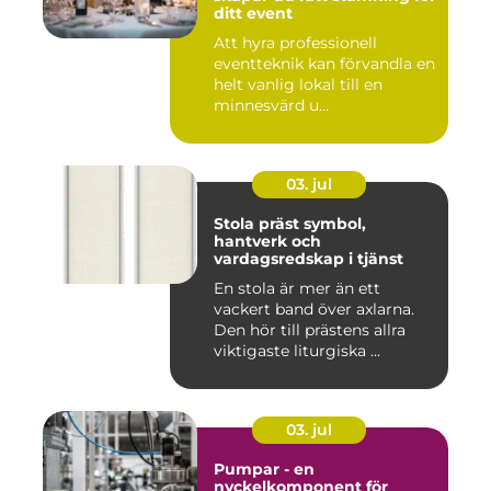
ditt event
Att hyra professionell
eventteknik kan förvandla en
helt vanlig lokal till en
minnesvärd u...
03. jul
Stola präst symbol,
hantverk och
vardagsredskap i tjänst
En stola är mer än ett
vackert band över axlarna.
Den hör till prästens allra
viktigaste liturgiska ...
03. jul
Pumpar - en
nyckelkomponent för