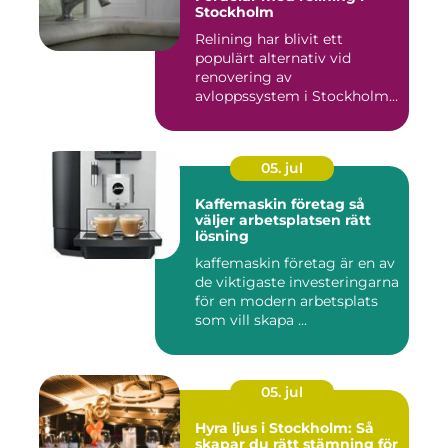
Stockholm
Relining har blivit ett
populärt alternativ vid
renovering av
avloppssystem i Stockholm.
Denna ...
05. jul
Kaffemaskin företag så
väljer arbetsplatsen rätt
lösning
kaffemaskin företag är en av
de viktigaste investeringarna
för en modern arbetsplats
som vill skapa ...
05. jul
Hyra ljus i Stockholm: Så
skapar du rätt stämning för