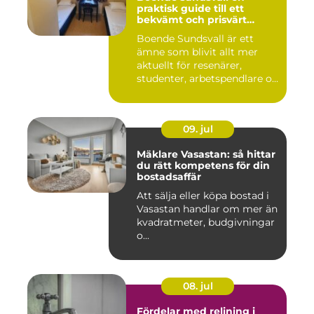
praktisk guide till ett
bekvämt och prisvärt
boende
Boende Sundsvall är ett
ämne som blivit allt mer
aktuellt för resenärer,
studenter, arbetspendlare o...
09. jul
Mäklare Vasastan: så hittar
du rätt kompetens för din
bostadsaffär
Att sälja eller köpa bostad i
Vasastan handlar om mer än
kvadratmeter, budgivningar
o...
08. jul
Fördelar med relining i