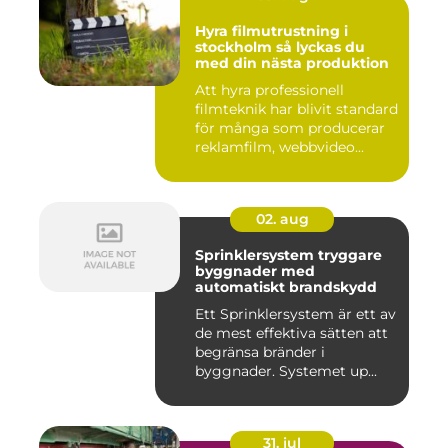
Hyra filmutrustning i
stockholm så lyckas du
med din nästa produktion
Att hyra professionell
filmteknik har blivit standard
för många som producerar
reklamfilm, webbvideo...
02. aug
Sprinklersystem tryggare
byggnader med
automatiskt brandskydd
Ett Sprinklersystem är ett av
de mest effektiva sätten att
begränsa bränder i
byggnader. Systemet up...
31. jul