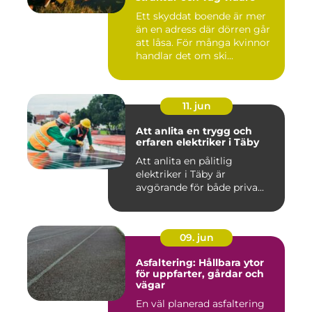
Ett skyddat boende är mer
än en adress där dörren går
att låsa. För många kvinnor
handlar det om ski...
11. jun
Att anlita en trygg och
erfaren elektriker i Täby
Att anlita en pålitlig
elektriker i Täby är
avgörande för både priva...
09. jun
Asfaltering: Hållbara ytor
för uppfarter, gårdar och
vägar
En väl planerad asfaltering