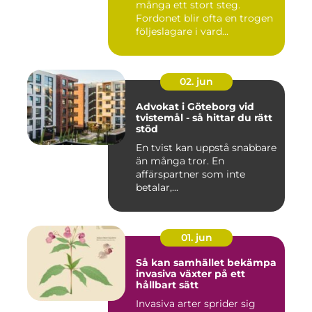
många ett stort steg.
Fordonet blir ofta en trogen
följeslagare i vard...
02. jun
Advokat i Göteborg vid
tvistemål - så hittar du rätt
stöd
En tvist kan uppstå snabbare
än många tror. En
affärspartner som inte
betalar,...
01. jun
Så kan samhället bekämpa
invasiva växter på ett
hållbart sätt
Invasiva arter sprider sig