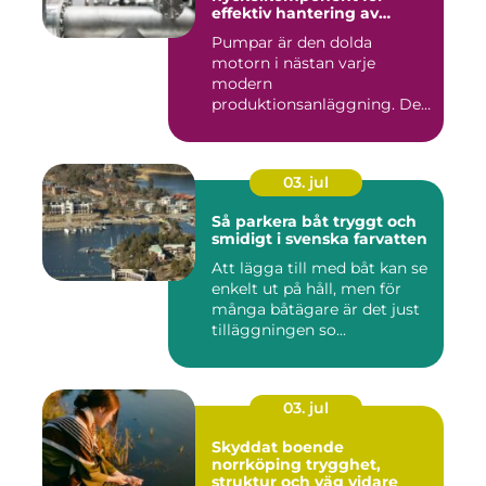
effektiv hantering av
vätskor
Pumpar är den dolda
motorn i nästan varje
modern
produktionsanläggning. De
flyttar v&...
03. jul
Så parkera båt tryggt och
smidigt i svenska farvatten
Att lägga till med båt kan se
enkelt ut på håll, men för
många båtägare är det just
tilläggningen so...
03. jul
Skyddat boende
norrköping trygghet,
struktur och väg vidare