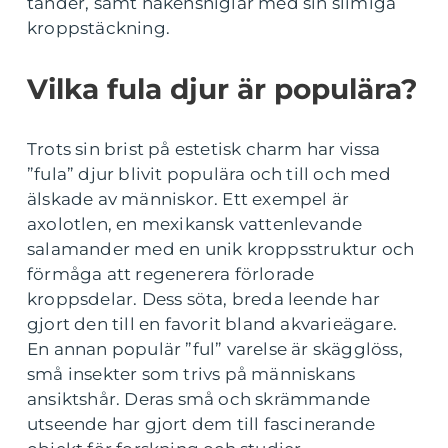
tänder, samt nakensniglar med sin slimiga
kroppstäckning.
Vilka fula djur är populära?
Trots sin brist på estetisk charm har vissa
”fula” djur blivit populära och till och med
älskade av människor. Ett exempel är
axolotlen, en mexikansk vattenlevande
salamander med en unik kroppsstruktur och
förmåga att regenerera förlorade
kroppsdelar. Dess söta, breda leende har
gjort den till en favorit bland akvarieägare.
En annan populär ”ful” varelse är skägglöss,
små insekter som trivs på människans
ansiktshår. Deras små och skrämmande
utseende har gjort dem till fascinerande