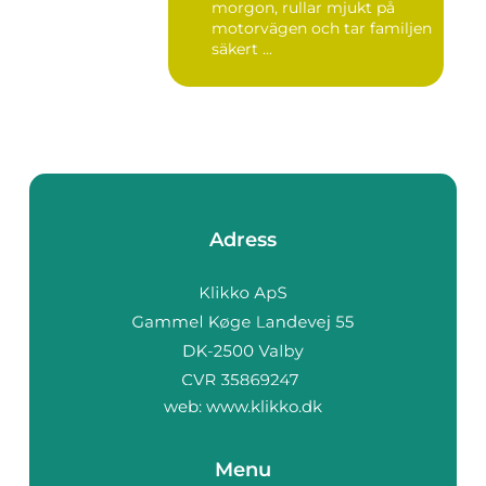
morgon, rullar mjukt på
motorvägen och tar familjen
säkert ...
Adress
web:
www.klikko.dk
Menu