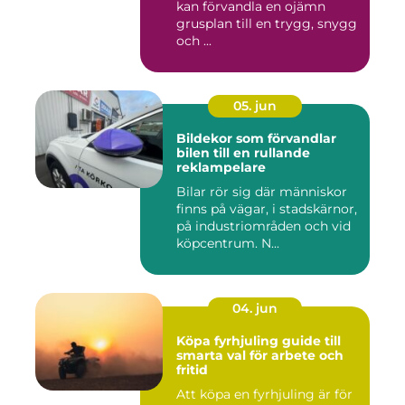
kan förvandla en ojämn
grusplan till en trygg, snygg
och ...
05. jun
Bildekor som förvandlar
bilen till en rullande
reklampelare
Bilar rör sig där människor
finns på vägar, i stadskärnor,
på industriområden och vid
köpcentrum. N...
04. jun
Köpa fyrhjuling guide till
smarta val för arbete och
fritid
Att köpa en fyrhjuling är för