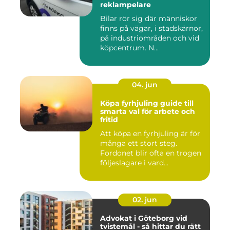
reklampelare
Bilar rör sig där människor
finns på vägar, i stadskärnor,
på industriområden och vid
köpcentrum. N...
04. jun
Köpa fyrhjuling guide till
smarta val för arbete och
fritid
Att köpa en fyrhjuling är för
många ett stort steg.
Fordonet blir ofta en trogen
följeslagare i vard...
02. jun
Advokat i Göteborg vid
tvistemål - så hittar du rätt