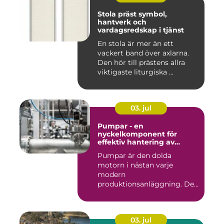
Stola präst symbol,
hantverk och
vardagsredskap i tjänst
En stola är mer än ett
vackert band över axlarna.
Den hör till prästens allra
viktigaste liturgiska ...
03. jul
Pumpar - en
nyckelkomponent för
effektiv hantering av
vätskor
Pumpar är den dolda
motorn i nästan varje
modern
produktionsanläggning. De
flyttar v&...
03. jul