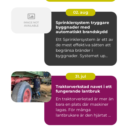
02. aug
Sprinklersystem tryggare
byggnader med
automatiskt brandskydd
Ett Sprinklersystem är ett av
de mest effektiva sätten att
begränsa bränder i
byggnader. Systemet up...
31. jul
Traktorverkstad navet i ett
fungerande lantbruk
En traktorverkstad är mer än
bara en plats där maskiner
lagas. För många
lantbrukare är den hjärtat ...