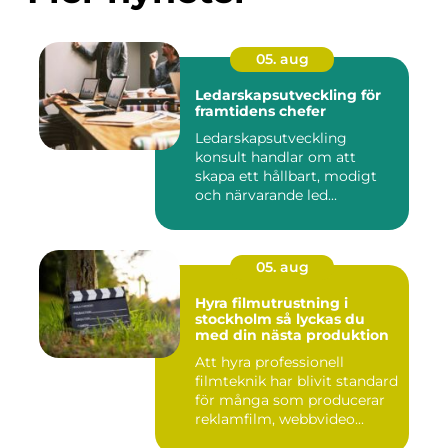
05. aug
Ledarskapsutveckling för
framtidens chefer
Ledarskapsutveckling
konsult handlar om att
skapa ett hållbart, modigt
och närvarande led...
05. aug
Hyra filmutrustning i
stockholm så lyckas du
med din nästa produktion
Att hyra professionell
filmteknik har blivit standard
för många som producerar
reklamfilm, webbvideo...