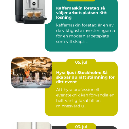
Kaffemaskin företag så
väljer arbetsplatsen rätt
lösning
kaffemaskin företag är en av
de viktigaste investeringarna
för en modern arbetsplats
som vill skapa ...
05. jul
Hyra ljus i Stockholm: Så
skapar du rätt stämning för
ditt event
Att hyra professionell
eventteknik kan förvandla en
helt vanlig lokal till en
minnesvärd u...
03. jul