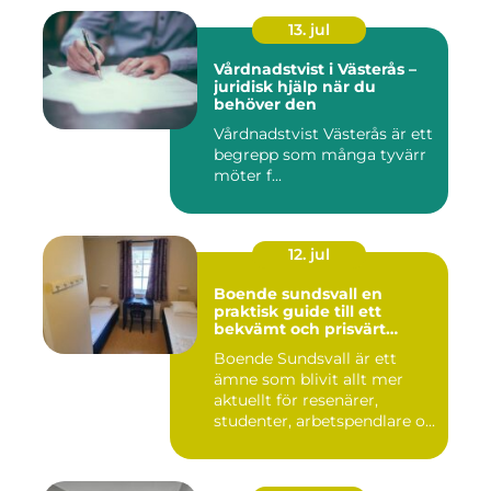
13. jul
Vårdnadstvist i Västerås –
juridisk hjälp när du
behöver den
Vårdnadstvist Västerås är ett
begrepp som många tyvärr
möter f...
12. jul
Boende sundsvall en
praktisk guide till ett
bekvämt och prisvärt
boende
Boende Sundsvall är ett
ämne som blivit allt mer
aktuellt för resenärer,
studenter, arbetspendlare o...