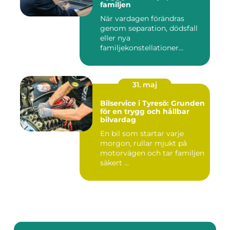
familjen
När vardagen förändras
genom separation, dödsfall
eller nya
familjekonstellationer
uppstår ofta fråg...
31. maj
Bilservice i Tyresö: Grunden
för en trygg och hållbar
bilvardag
En bil som startar varje
morgon, rullar mjukt på
motorvägen och tar familjen
säkert ...