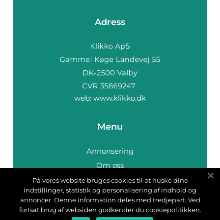
Adress
web:
www.klikko.dk
Menu
Annonsering
Om oss
Cookies
På vores website bruges cookies til at huske dine
indstillinger, statistik og personalisering af indhold og
Kontakta oss
annoncer. Denne information deles med tredjepart. Ved
Sitemap
fortsat brug af websiden godkender du cookiepolitikken.