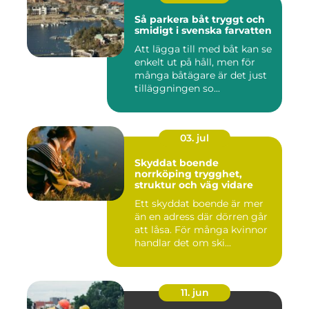
Så parkera båt tryggt och
smidigt i svenska farvatten
Att lägga till med båt kan se
enkelt ut på håll, men för
många båtägare är det just
tilläggningen so...
03. jul
Skyddat boende
norrköping trygghet,
struktur och väg vidare
Ett skyddat boende är mer
än en adress där dörren går
att låsa. För många kvinnor
handlar det om ski...
11. jun