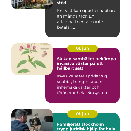
stöd
En tvist kan uppstå snabbare
än många tror. En
affärspartner som inte
betalar,...
01. jun
Så kan samhället bekämpa
invasiva växter på ett
hållbart sätt
Invasiva arter sprider sig
snabbt, tränger undan
inhemska växter och
förändrar hela ekosystem.
Kommu...
01. jun
Familjerätt stockholm
trygg juridisk hjälp för hela