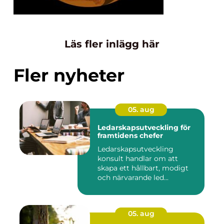
Läs fler inlägg här
Fler nyheter
05. aug
Ledarskapsutveckling för
framtidens chefer
Ledarskapsutveckling
konsult handlar om att
skapa ett hållbart, modigt
och närvarande led...
05. aug