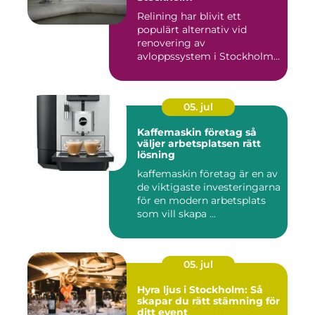
Relining har blivit ett
populärt alternativ vid
renovering av
avloppssystem i Stockholm.
Denna ...
05. jul
Kaffemaskin företag så
väljer arbetsplatsen rätt
lösning
kaffemaskin företag är en av
de viktigaste investeringarna
för en modern arbetsplats
som vill skapa ...
05. jul
Hyra ljus i Stockholm: Så
skapar du rätt stämning för
ditt event