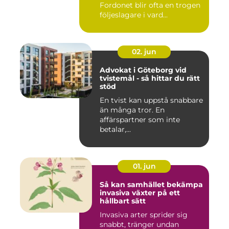
Fordonet blir ofta en trogen
följeslagare i vard...
02. jun
Advokat i Göteborg vid
tvistemål - så hittar du rätt
stöd
En tvist kan uppstå snabbare
än många tror. En
affärspartner som inte
betalar,...
01. jun
Så kan samhället bekämpa
invasiva växter på ett
hållbart sätt
Invasiva arter sprider sig
snabbt, tränger undan