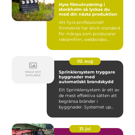
Hyra filmutrustning i
stockholm så lyckas du
med din nästa produktion
Att hyra professionell
filmteknik har blivit standard
för många som producerar
reklamfilm, webbvideo...
02. aug
Sprinklersystem tryggare
byggnader med
automatiskt brandskydd
Ett Sprinklersystem är ett av
de mest effektiva sätten att
begränsa bränder i
byggnader. Systemet up...
31. jul