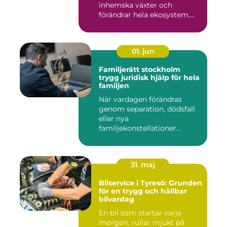
inhemska växter och
förändrar hela ekosystem.
Kommu...
01. jun
Familjerätt stockholm
trygg juridisk hjälp för hela
familjen
När vardagen förändras
genom separation, dödsfall
eller nya
familjekonstellationer
uppstår ofta fråg...
31. maj
Bilservice i Tyresö: Grunden
för en trygg och hållbar
bilvardag
En bil som startar varje
morgon, rullar mjukt på