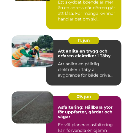
Ett skyddat boende är mer
än en adress där dörren går
att låsa. För många kvinnor
handlar det om ski...
11. jun
Att anlita en trygg och
erfaren elektriker i Täby
Att anlita en pålitlig
elektriker i Täby är
avgörande för både priva...
09. jun
Asfaltering: Hållbara ytor
för uppfarter, gårdar och
vägar
En väl planerad asfaltering
kan förvandla en ojämn