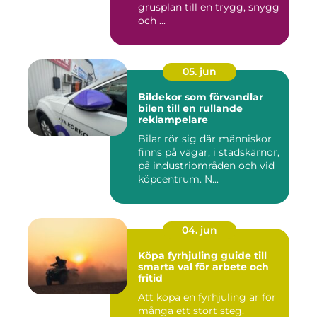
grusplan till en trygg, snygg
och ...
05. jun
Bildekor som förvandlar
bilen till en rullande
reklampelare
Bilar rör sig där människor
finns på vägar, i stadskärnor,
på industriområden och vid
köpcentrum. N...
04. jun
Köpa fyrhjuling guide till
smarta val för arbete och
fritid
Att köpa en fyrhjuling är för
många ett stort steg.