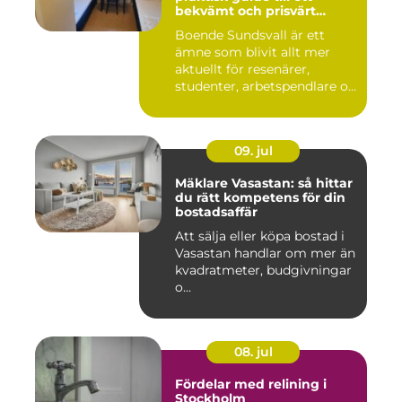
bekvämt och prisvärt
boende
Boende Sundsvall är ett
ämne som blivit allt mer
aktuellt för resenärer,
studenter, arbetspendlare o...
09. jul
Mäklare Vasastan: så hittar
du rätt kompetens för din
bostadsaffär
Att sälja eller köpa bostad i
Vasastan handlar om mer än
kvadratmeter, budgivningar
o...
08. jul
Fördelar med relining i
Stockholm