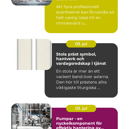
Att hyra professionell
eventteknik kan förvandla en
helt vanlig lokal till en
minnesvärd u...
03. jul
Stola präst symbol,
hantverk och
vardagsredskap i tjänst
En stola är mer än ett
vackert band över axlarna.
Den hör till prästens allra
viktigaste liturgiska ...
03. jul
Pumpar - en
nyckelkomponent för
effektiv hantering av