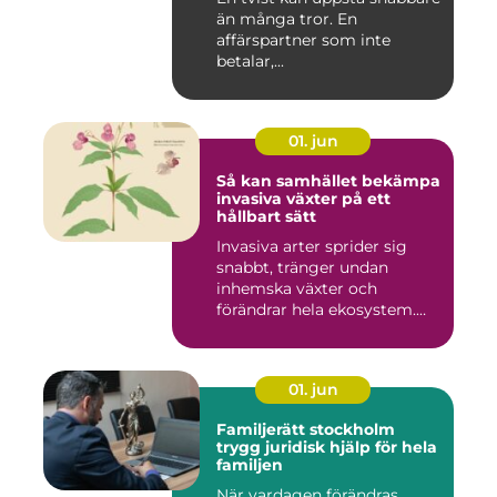
än många tror. En
affärspartner som inte
betalar,...
01. jun
Så kan samhället bekämpa
invasiva växter på ett
hållbart sätt
Invasiva arter sprider sig
snabbt, tränger undan
inhemska växter och
förändrar hela ekosystem.
Kommu...
01. jun
Familjerätt stockholm
trygg juridisk hjälp för hela
familjen
När vardagen förändras