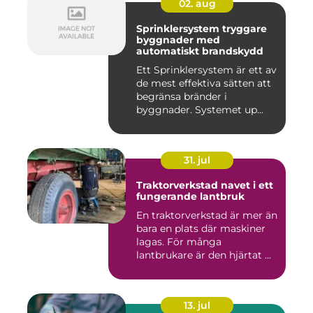
02. aug
Sprinklersystem tryggare
byggnader med
automatiskt brandskydd
Ett Sprinklersystem är ett av
de mest effektiva sätten att
begränsa bränder i
byggnader. Systemet up...
31. jul
Traktorverkstad navet i ett
fungerande lantbruk
En traktorverkstad är mer än
bara en plats där maskiner
lagas. För många
lantbrukare är den hjärtat ...
13. jul