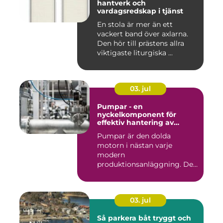
hantverk och
vardagsredskap i tjänst
En stola är mer än ett
vackert band över axlarna.
Den hör till prästens allra
viktigaste liturgiska ...
03. jul
Pumpar - en
nyckelkomponent för
effektiv hantering av
vätskor
Pumpar är den dolda
motorn i nästan varje
modern
produktionsanläggning. De
flyttar v&...
03. jul
Så parkera båt tryggt och