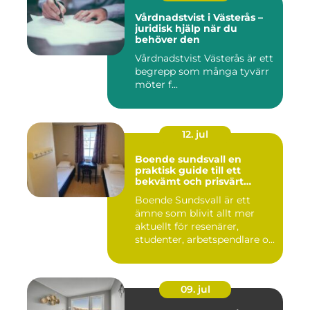
Vårdnadstvist i Västerås –
juridisk hjälp när du
behöver den
Vårdnadstvist Västerås är ett
begrepp som många tyvärr
möter f...
12. jul
Boende sundsvall en
praktisk guide till ett
bekvämt och prisvärt
boende
Boende Sundsvall är ett
ämne som blivit allt mer
aktuellt för resenärer,
studenter, arbetspendlare o...
09. jul