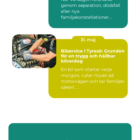
genom separation, dödsfall
eller nya
familjekonstellationer
uppstår ofta fråg...
31. maj
Bilservice i Tyresö: Grunden
för en trygg och hållbar
bilvardag
En bil som startar varje
morgon, rullar mjukt på
motorvägen och tar familjen
säkert ...