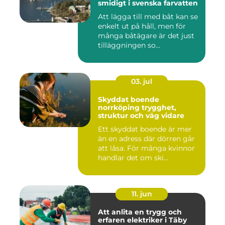
smidigt i svenska farvatten
Att lägga till med båt kan se
enkelt ut på håll, men för
många båtägare är det just
tilläggningen so...
03. jul
Skyddat boende
norrköping trygghet,
struktur och väg vidare
Ett skyddat boende är mer
än en adress där dörren går
att låsa. För många kvinnor
handlar det om ski...
11. jun
Att anlita en trygg och
erfaren elektriker i Täby