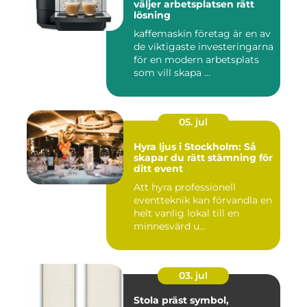
väljer arbetsplatsen rätt
lösning
kaffemaskin företag är en av
de viktigaste investeringarna
för en modern arbetsplats
som vill skapa ...
05. jul
Hyra ljus i Stockholm: Så
skapar du rätt stämning för
ditt event
Att hyra professionell
eventteknik kan förvandla en
helt vanlig lokal till en
minnesvärd u...
03. jul
Stola präst symbol,