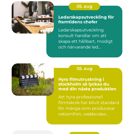
05. aug
Ledarskapsutveckling för
framtidens chefer
Ledarskapsutveckling
konsult handlar om att
skapa ett hållbart, modigt
och närvarande led...
05. aug
Hyra filmutrustning i
stockholm så lyckas du
med din nästa produktion
Att hyra professionell
filmteknik har blivit standard
för många som producerar
reklamfilm, webbvideo...