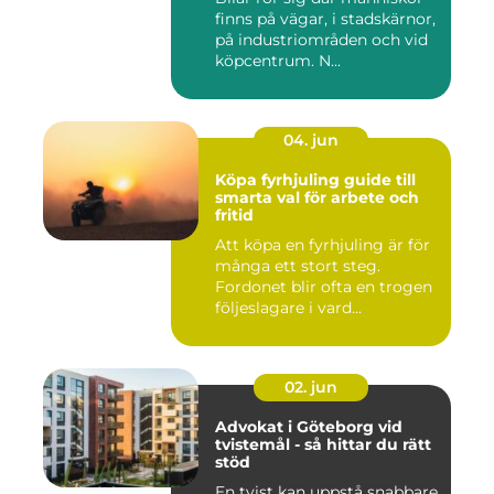
finns på vägar, i stadskärnor,
på industriområden och vid
köpcentrum. N...
04. jun
Köpa fyrhjuling guide till
smarta val för arbete och
fritid
Att köpa en fyrhjuling är för
många ett stort steg.
Fordonet blir ofta en trogen
följeslagare i vard...
02. jun
Advokat i Göteborg vid
tvistemål - så hittar du rätt
stöd
En tvist kan uppstå snabbare