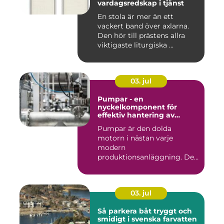
vardagsredskap i tjänst
En stola är mer än ett
vackert band över axlarna.
Den hör till prästens allra
viktigaste liturgiska ...
03. jul
Pumpar - en
nyckelkomponent för
effektiv hantering av
vätskor
Pumpar är den dolda
motorn i nästan varje
modern
produktionsanläggning. De
flyttar v&...
03. jul
Så parkera båt tryggt och
smidigt i svenska farvatten