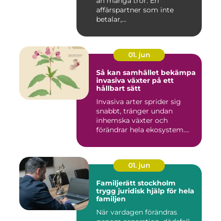
än många tror. En
affärspartner som inte
betalar,...
01. jun
Så kan samhället bekämpa
invasiva växter på ett
hållbart sätt
Invasiva arter sprider sig
snabbt, tränger undan
inhemska växter och
förändrar hela ekosystem.
Kommu...
01. jun
Familjerätt stockholm
trygg juridisk hjälp för hela
familjen
När vardagen förändras