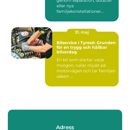
genom separation, dödsfall
eller nya
familjekonstellationer
uppstår ofta fråg...
31. maj
Bilservice i Tyresö: Grunden
för en trygg och hållbar
bilvardag
En bil som startar varje
morgon, rullar mjukt på
motorvägen och tar familjen
säkert ...
Adress