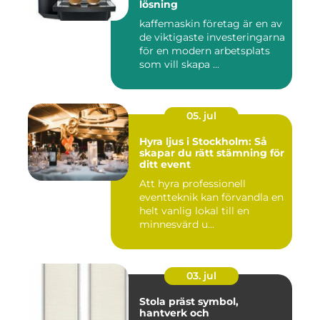
lösning
kaffemaskin företag är en av
de viktigaste investeringarna
för en modern arbetsplats
som vill skapa ...
05. jul
Hyra ljus i Stockholm: Så
skapar du rätt stämning för
ditt event
Att hyra professionell
eventteknik kan förvandla en
helt vanlig lokal till en
minnesvärd u...
03. jul
Stola präst symbol,
hantverk och