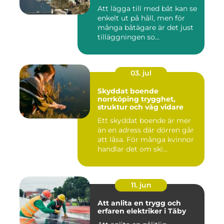
Att lägga till med båt kan se
enkelt ut på håll, men för
många båtägare är det just
tilläggningen so...
03. jul
Skyddat boende
norrköping trygghet,
struktur och väg vidare
Ett skyddat boende är mer
än en adress där dörren går
att låsa. För många kvinnor
handlar det om ski...
11. jun
Att anlita en trygg och
erfaren elektriker i Täby