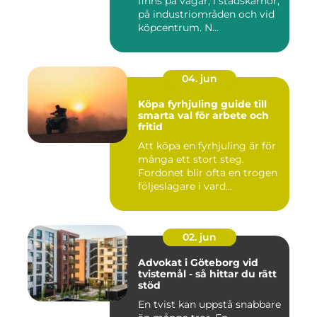
finns på vägar, i stadskärnor,
på industriområden och vid
köpcentrum. N...
04. jun
Köpa fyrhjuling guide till
smarta val för arbete och
fritid
Att köpa en fyrhjuling är för
många ett stort steg.
Fordonet blir ofta en trogen
följeslagare i vard...
02. jun
Advokat i Göteborg vid
tvistemål - så hittar du rätt
stöd
En tvist kan uppstå snabbare