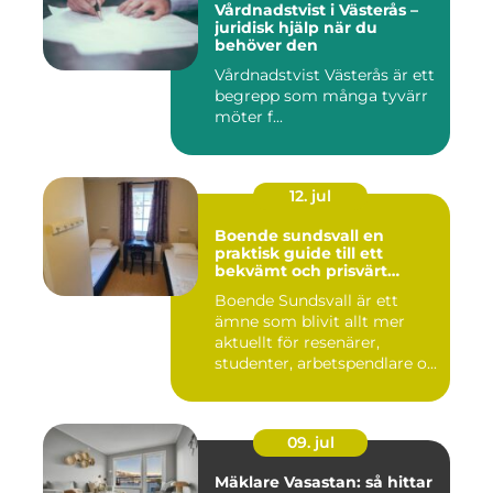
Vårdnadstvist i Västerås –
juridisk hjälp när du
behöver den
Vårdnadstvist Västerås är ett
begrepp som många tyvärr
möter f...
12. jul
Boende sundsvall en
praktisk guide till ett
bekvämt och prisvärt
boende
Boende Sundsvall är ett
ämne som blivit allt mer
aktuellt för resenärer,
studenter, arbetspendlare o...
09. jul
Mäklare Vasastan: så hittar