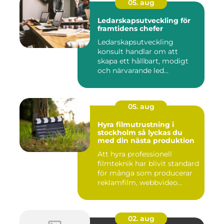
05. aug
Ledarskapsutveckling för
framtidens chefer
Ledarskapsutveckling
konsult handlar om att
skapa ett hållbart, modigt
och närvarande led...
05. aug
Hyra filmutrustning i
stockholm så lyckas du
med din nästa produktion
Att hyra professionell
filmteknik har blivit standard
för många som producerar
reklamfilm, webbvideo...
02. aug