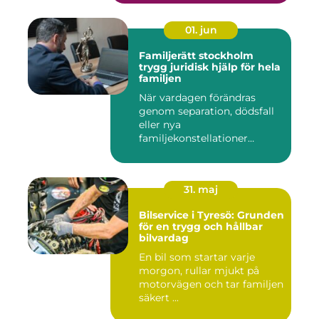
01. jun
Familjerätt stockholm
trygg juridisk hjälp för hela
familjen
När vardagen förändras
genom separation, dödsfall
eller nya
familjekonstellationer
uppstår ofta fråg...
31. maj
Bilservice i Tyresö: Grunden
för en trygg och hållbar
bilvardag
En bil som startar varje
morgon, rullar mjukt på
motorvägen och tar familjen
säkert ...