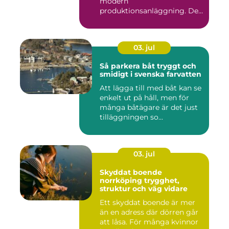
modern
produktionsanläggning. De
flyttar v&...
03. jul
Så parkera båt tryggt och
smidigt i svenska farvatten
Att lägga till med båt kan se
enkelt ut på håll, men för
många båtägare är det just
tilläggningen so...
03. jul
Skyddat boende
norrköping trygghet,
struktur och väg vidare
Ett skyddat boende är mer
än en adress där dörren går
att låsa. För många kvinnor