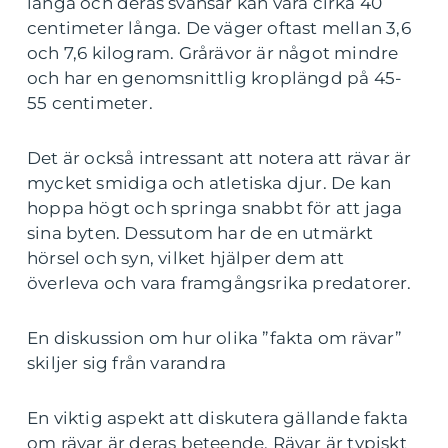
långa och deras svansar kan vara cirka 40
centimeter långa. De väger oftast mellan 3,6
och 7,6 kilogram. Grårävor är något mindre
och har en genomsnittlig kroplängd på 45-
55 centimeter.
Det är också intressant att notera att rävar är
mycket smidiga och atletiska djur. De kan
hoppa högt och springa snabbt för att jaga
sina byten. Dessutom har de en utmärkt
hörsel och syn, vilket hjälper dem att
överleva och vara framgångsrika predatorer.
En diskussion om hur olika ”fakta om rävar”
skiljer sig från varandra
En viktig aspekt att diskutera gällande fakta
om rävar är deras beteende. Rävar är typiskt