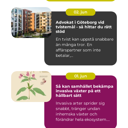
02. jun
Advokat i Göteborg vid
tvistemål - så hittar du rätt
stöd
En tvist kan uppstå snabbare
än många tror. En
affärspartner som inte
betalar,...
01. jun
Så kan samhället bekämpa
invasiva växter på ett
hållbart sätt
Invasiva arter sprider sig
snabbt, tränger undan
inhemska växter och
förändrar hela ekosystem.
Kommu...