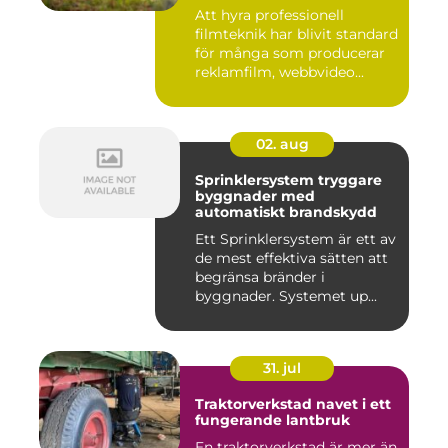
Att hyra professionell
filmteknik har blivit standard
för många som producerar
reklamfilm, webbvideo...
02. aug
Sprinklersystem tryggare
byggnader med
automatiskt brandskydd
Ett Sprinklersystem är ett av
de mest effektiva sätten att
begränsa bränder i
byggnader. Systemet up...
31. jul
Traktorverkstad navet i ett
fungerande lantbruk
En traktorverkstad är mer än