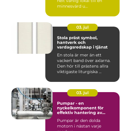
helt vanlig lokal till en
minnesvärd u...
03. jul
Stola präst symbol,
hantverk och
vardagsredskap i tjänst
En stola är mer än ett
vackert band över axlarna.
Den hör till prästens allra
viktigaste liturgiska ...
03. jul
Pumpar - en
nyckelkomponent för
effektiv hantering av
vätskor
Pumpar är den dolda
motorn i nästan varje