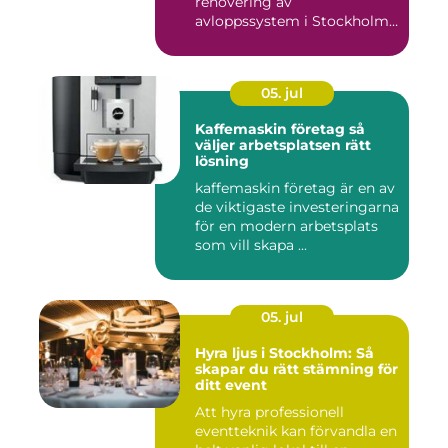
renovering av
avloppssystem i Stockholm.
Denna ...
05. jul
Kaffemaskin företag så
väljer arbetsplatsen rätt
lösning
kaffemaskin företag är en av
de viktigaste investeringarna
för en modern arbetsplats
som vill skapa ...
05. jul
Hyra ljus i Stockholm: Så
skapar du rätt stämning för
ditt event
Att hyra professionell
eventteknik kan förvandla en