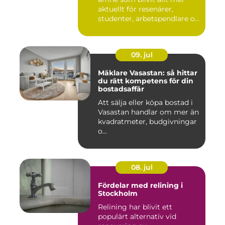
aktuellt för resenärer,
studenter, arbetspendlare o...
09. jul
Mäklare Vasastan: så hittar
du rätt kompetens för din
bostadsaffär
Att sälja eller köpa bostad i
Vasastan handlar om mer än
kvadratmeter, budgivningar
o...
08. jul
Fördelar med relining i
Stockholm
Relining har blivit ett
populärt alternativ vid