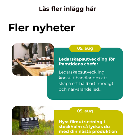
Läs fler inlägg här
Fler nyheter
05. aug
Ledarskapsutveckling för
framtidens chefer
Ledarskapsutveckling
konsult handlar om att
skapa ett hållbart, modigt
och närvarande led...
05. aug
Hyra filmutrustning i
stockholm så lyckas du
med din nästa produktion