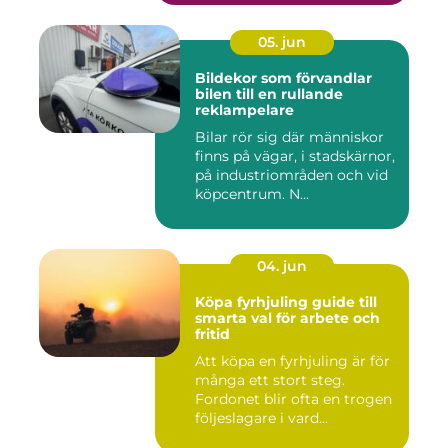
05. jun
Bildekor som förvandlar
bilen till en rullande
reklampelare
Bilar rör sig där människor
finns på vägar, i stadskärnor,
på industriområden och vid
köpcentrum. N...
04. jun
Köpa fyrhjuling guide till
smarta val för arbete och
fritid
Att köpa en fyrhjuling är för
många ett stort steg.
Fordonet blir ofta en trogen
följeslagare i vard...