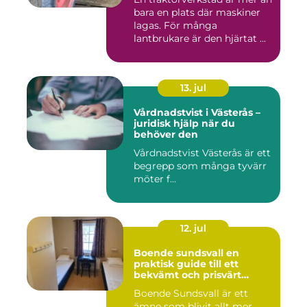
bara en plats där maskiner
lagas. För många
lantbrukare är den hjärtat ...
13. jul
Vårdnadstvist i Västerås –
juridisk hjälp när du
behöver den
Vårdnadstvist Västerås är ett
begrepp som många tyvärr
möter f...
12. jul
Boende sundsvall en
praktisk guide till ett
bekvämt och prisvärt
boende
Boende Sundsvall är ett
ämne som blivit allt mer