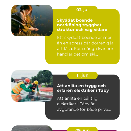
03. jul
Skyddat boende
norrköping trygghet,
struktur och väg vidare
Ett skyddat boende är mer
än en adress där dörren går
att låsa. För många kvinnor
handlar det om ski...
11. jun
Att anlita en trygg och
erfaren elektriker i Täby
Att anlita en pålitlig
elektriker i Täby är
avgörande för både priva...
09. jun