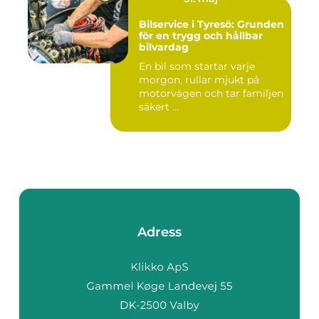
Bilservice i Tyresö: Grunden
för en trygg och hållbar
bilvardag
En bil som startar varje
morgon, rullar mjukt på
motorvägen och tar familjen
säkert ...
Adress