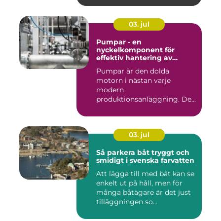
03. jul
Pumpar - en
nyckelkomponent för
effektiv hantering av
vätskor
Pumpar är den dolda
motorn i nästan varje
modern
produktionsanläggning. De
flyttar v&...
03. jul
Så parkera båt tryggt och
smidigt i svenska farvatten
Att lägga till med båt kan se
enkelt ut på håll, men för
många båtägare är det just
tilläggningen so...