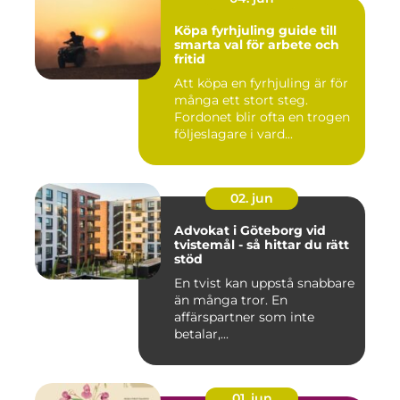
Köpa fyrhjuling guide till
smarta val för arbete och
fritid
Att köpa en fyrhjuling är för
många ett stort steg.
Fordonet blir ofta en trogen
följeslagare i vard...
02. jun
Advokat i Göteborg vid
tvistemål - så hittar du rätt
stöd
En tvist kan uppstå snabbare
än många tror. En
affärspartner som inte
betalar,...
01. jun