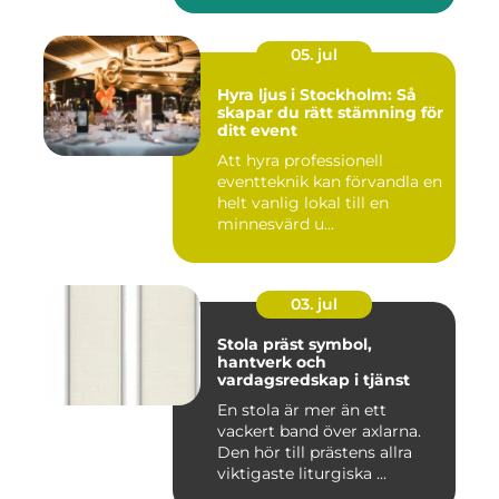
05. jul
Hyra ljus i Stockholm: Så
skapar du rätt stämning för
ditt event
Att hyra professionell
eventteknik kan förvandla en
helt vanlig lokal till en
minnesvärd u...
03. jul
Stola präst symbol,
hantverk och
vardagsredskap i tjänst
En stola är mer än ett
vackert band över axlarna.
Den hör till prästens allra
viktigaste liturgiska ...