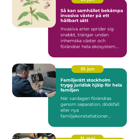
Så kan samhället bekämpa
invasiva växter på ett
hållbart sätt
Invasiva arter sprider sig
snabbt, tränger undan
inhemska växter och
förändrar hela ekosystem.
Kommu...
01. jun
Familjerätt stockholm
trygg juridisk hjälp för hela
familjen
När vardagen förändras
genom separation, dödsfall
eller nya
familjekonstellationer
uppstår ofta fråg...
31. maj