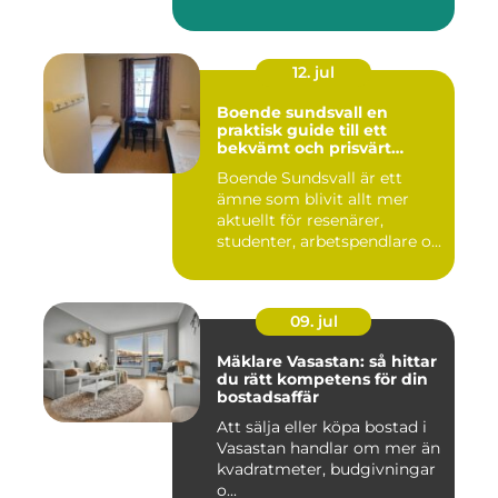
12. jul
Boende sundsvall en
praktisk guide till ett
bekvämt och prisvärt
boende
Boende Sundsvall är ett
ämne som blivit allt mer
aktuellt för resenärer,
studenter, arbetspendlare o...
09. jul
Mäklare Vasastan: så hittar
du rätt kompetens för din
bostadsaffär
Att sälja eller köpa bostad i
Vasastan handlar om mer än
kvadratmeter, budgivningar
o...