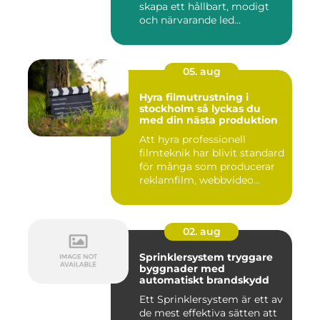
skapa ett hållbart, modigt
och närvarande led...
05. aug
Hyra filmutrustning i
stockholm så lyckas du
med din nästa produktion
Att hyra professionell
filmteknik har blivit standard
för många som producerar
reklamfilm, webbvideo...
02. aug
Sprinklersystem tryggare
byggnader med
automatiskt brandskydd
Ett Sprinklersystem är ett av
de mest effektiva sätten att