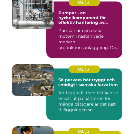
03. jul
Pumpar - en
nyckelkomponent för
effektiv hantering av
vätskor
Pumpar är den dolda
motorn i nästan varje
modern
produktionsanläggning. De
flyttar v&...
03. jul
Så parkera båt tryggt och
smidigt i svenska farvatten
Att lägga till med båt kan se
enkelt ut på håll, men för
många båtägare är det just
tilläggningen so...
03. jul