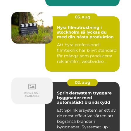
05. aug
Hyra filmutrustning i
stockholm så lyckas du
med din nästa produktion
Att hyra professionell
filmteknik har blivit standard
för många som producerar
reklamfilm, webbvideo...
02. aug
Sprinklersystem tryggare
byggnader med
automatiskt brandskydd
Ett Sprinklersystem är ett av
de mest effektiva sätten att
begränsa bränder i
byggnader. Systemet up...