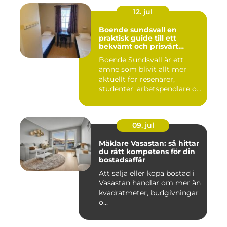
12. jul
Boende sundsvall en
praktisk guide till ett
bekvämt och prisvärt
boende
Boende Sundsvall är ett
ämne som blivit allt mer
aktuellt för resenärer,
studenter, arbetspendlare o...
09. jul
Mäklare Vasastan: så hittar
du rätt kompetens för din
bostadsaffär
Att sälja eller köpa bostad i
Vasastan handlar om mer än
kvadratmeter, budgivningar
o...