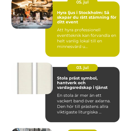
05. jul
Hyra ljus i Stockholm: Så
skapar du rätt stämning för
ditt event
Att hyra professionell
eventteknik kan förvandla en
helt vanlig lokal till en
minnesvärd u...
03. jul
Stola präst symbol,
hantverk och
vardagsredskap i tjänst
En stola är mer än ett
vackert band över axlarna.
Den hör till prästens allra
viktigaste liturgiska ...