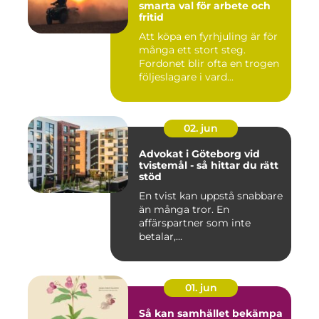
smarta val för arbete och
fritid
Att köpa en fyrhjuling är för
många ett stort steg.
Fordonet blir ofta en trogen
följeslagare i vard...
02. jun
Advokat i Göteborg vid
tvistemål - så hittar du rätt
stöd
En tvist kan uppstå snabbare
än många tror. En
affärspartner som inte
betalar,...
01. jun
Så kan samhället bekämpa