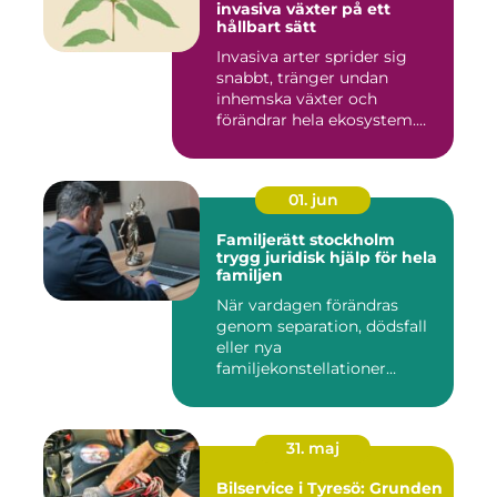
invasiva växter på ett
hållbart sätt
Invasiva arter sprider sig
snabbt, tränger undan
inhemska växter och
förändrar hela ekosystem.
Kommu...
01. jun
Familjerätt stockholm
trygg juridisk hjälp för hela
familjen
När vardagen förändras
genom separation, dödsfall
eller nya
familjekonstellationer
uppstår ofta fråg...
31. maj
Bilservice i Tyresö: Grunden