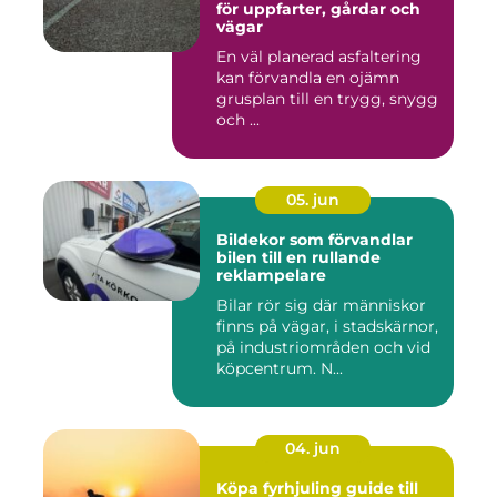
för uppfarter, gårdar och
vägar
En väl planerad asfaltering
kan förvandla en ojämn
grusplan till en trygg, snygg
och ...
05. jun
Bildekor som förvandlar
bilen till en rullande
reklampelare
Bilar rör sig där människor
finns på vägar, i stadskärnor,
på industriområden och vid
köpcentrum. N...
04. jun
Köpa fyrhjuling guide till