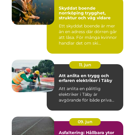
Skyddat boende
norrköping trygghet,
struktur och väg vidare
Ett skyddat boende är mer
än en adress där dörren går
att låsa. För många kvinnor
handlar det om ski...
11. jun
Att anlita en trygg och
erfaren elektriker i Täby
Att anlita en pålitlig
elektriker i Täby är
avgörande för både priva...
09. jun
Asfaltering: Hållbara ytor